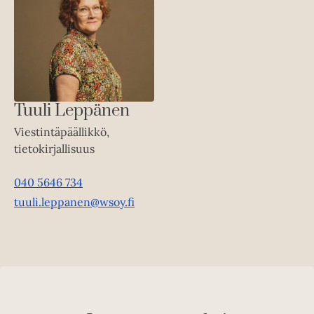
Tuuli Leppänen
Viestintäpäällikkö,
tietokirjallisuus
040 5646 734
tuuli.leppanen@wsoy.fi