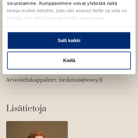
aiemmin työskennellyt MTV:llä, Ylellä ja
sivustoamme. Kumppanimme voivat yhdistää näitä
Suomen Kuvalehdessä. Vuorikoski on palkittu
tietoja muihin tietoihin, joita olet antanut heille tai joita on
sekä Suurella journalistipalkinnolla että tutkivan
kerätty, kun olet käyttänyt heidän palvelujaan.
journalismin Lumilapiopalkinnolla.
Salli kaikki
Haastattelupyynnöt:
Viestintäpäällikkö Tuuli Leppänen,
Kiellä
puh. 040 5646 734,
tuuli.leppanen@wsoy.fi
Arvostelukappaleet:
tiedotus@wsoy.fi
Lisätietoja