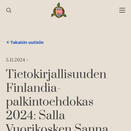
Hyppää
sisältöön
Takaisin uutisiin
5.11.2024
-
Tietokirjallisuuden
Finlandia-
palkintoehdokas
2024: Salla
Vuorikosken Sanna