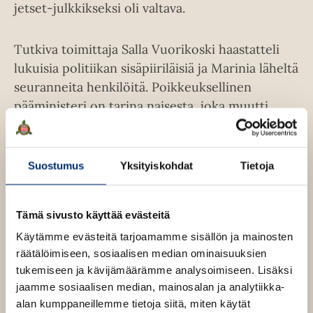
jetset-julkkikseksi oli valtava.
Tutkiva toimittaja Salla Vuorikoski haastatteli
lukuisia politiikan sisäpiiriläisiä ja Marinia läheltä
seuranneita henkilöitä. Poikkeuksellinen
pääministeri on tarina naisesta, joka muutti
instituutiota – ja jota instituutio muutti. Kirja
kertoo dramaattisesta lähihistoriasta ja
ristiriitaisesta poliitikosta, joka syöksyi
Suostumus
Yksityiskohdat
Tietoja
kansainväliseen tähteyteen syvän
yhteiskunnallisen kahtiajaon aikana.
Tämä sivusto käyttää evästeitä
Käytämme evästeitä tarjoamamme sisällön ja mainosten
Salla Vuorikoski
(s. 1977) on pitkän linjan
räätälöimiseen, sosiaalisen median ominaisuuksien
toimittaja, joka työskentelee Helsingin
tukemiseen ja kävijämäärämme analysoimiseen. Lisäksi
Sanomien tutkivan ryhmän esihenkilönä.
jaamme sosiaalisen median, mainosalan ja analytiikka-
Kokenut vaativien aiheiden journalisti on
alan kumppaneillemme tietoja siitä, miten käytät