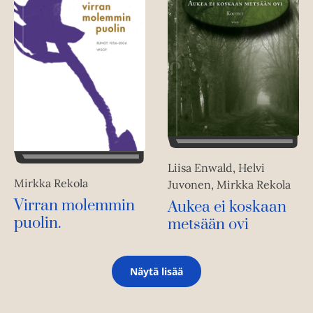
Liisa Enwald, Helvi
Mirkka Rekola
Juvonen, Mirkka Rekola
Virran molemmin
Aukea ei koskaan
puolin.
metsään ovi
Näytä lisää