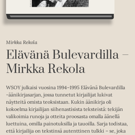
Mirkka Rekola
Elävänä Bulevardilla –
Mirkka Rekola
WSOY julkaisi vuosina 1994–1995 Elävänä Bulevardilla
-äänikirjasarjan, jossa tunnetut kirjailijat lukivat
näytteitä omista teoksistaan. Kukin äänikirja oli
kokoelma kirjailijan siihenastisista teksteistä: tekijän
valikoimia runoja ja otteita proosasta omalla äänellä
luettuina, omilla painotuksilla ja tauoilla. Sarja todistaa,
että kirjailija on tekstinsä autenttinen tulkki – se, joka