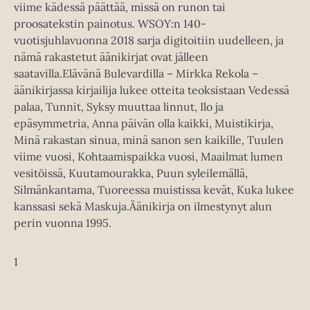
viime kädessä päättää, missä on runon tai
proosatekstin painotus. WSOY:n 140-
vuotisjuhlavuonna 2018 sarja digitoitiin uudelleen, ja
nämä rakastetut äänikirjat ovat jälleen
saatavilla.Elävänä Bulevardilla – Mirkka Rekola –
äänikirjassa kirjailija lukee otteita teoksistaan Vedessä
palaa, Tunnit, Syksy muuttaa linnut, Ilo ja
epäsymmetria, Anna päivän olla kaikki, Muistikirja,
Minä rakastan sinua, minä sanon sen kaikille, Tuulen
viime vuosi, Kohtaamispaikka vuosi, Maailmat lumen
vesitöissä, Kuutamourakka, Puun syleilemällä,
Silmänkantama, Tuoreessa muistissa kevät, Kuka lukee
kanssasi sekä Maskuja.Äänikirja on ilmestynyt alun
perin vuonna 1995.
1