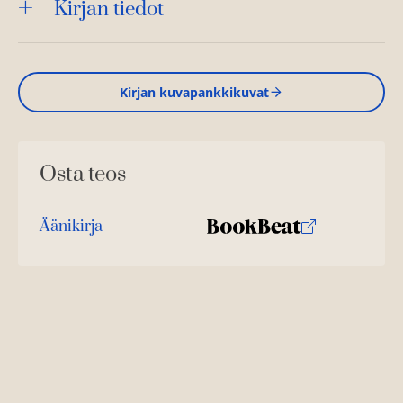
Kirjan tiedot
Kirjan kuvapankkikuvat
Osta teos
Äänikirja
K
B
u
o
u
o
n
k
t
b
e
e
l
a
e
t