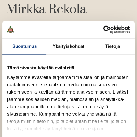
A
Mirkka Rekola
u
k
e
a
Lue lisää tekijästä
M
a
i
r
u
Suostumus
Yksityiskohdat
Tietoja
k
u
k
a
t
R
Tämä sivusto käyttää evästeitä
e
e
e
k
Käytämme evästeitä tarjoamamme sisällön ja mainosten
o
n
räätälöimiseen, sosiaalisen median ominaisuuksien
l
v
a
tukemiseen ja kävijämäärämme analysoimiseen. Lisäksi
ä
jaamme sosiaalisen median, mainosalan ja analytiikka-
l
alan kumppaneillemme tietoja siitä, miten käytät
i
sivustoamme. Kumppanimme voivat yhdistää näitä
l
tietoja muihin tietoihin, joita olet antanut heille tai joita on
e
kerätty, kun olet käyttänyt heidän palvelujaan.
h