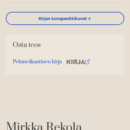
Kirjan kuvapankkikuvat
Osta teos
Pehmeäkantinen kirja
O
K
s
i
t
r
a
j
a
.
f
i
A
Mirkka Rekola
u