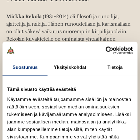
k
e
Mirkka Rekola
(1931–2014) oli filosofi ja runoilija,
a
ajattelija ja näkijä. Hänen runoudellaan ja karismallaan
a
on ollut väkevä vaikutus nuorempiin kirjailijapolviin.
u
Rekolan kuvakielelle on ominaista yhtäaikainen
u
tarkkuus ja avoimuus. Hänen runonsa ovat
t
lyriikkamme avarimpia kohtaamispaikkoja.
e
e
Suostumus
Yksityiskohdat
Tietoja
n
Lue lisää tekijästä
M
v
i
r
ä
Tämä sivusto käyttää evästeitä
k
l
k
Käytämme evästeitä tarjoamamme sisällön ja mainosten
a
i
räätälöimiseen, sosiaalisen median ominaisuuksien
R
l
e
tukemiseen ja kävijämäärämme analysoimiseen. Lisäksi
e
k
jaamme sosiaalisen median, mainosalan ja analytiikka-
o
h
l
alan kumppaneillemme tietoja siitä, miten käytät
t
a
sivustoamme. Kumppanimme voivat yhdistää näitä