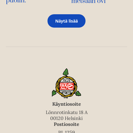
puolin.
metsään ovi
Näytä lisää
Käyntiosoite
Lönnrotinkatu 18 A
00120 Helsinki
Postiosoite
PL 1259