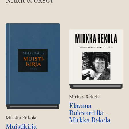
Muut teokset
Mirkka Rekola
Elävänä
Bulevardilla –
Mirkka Rekola
Mirkka Rekola
Muistikirja