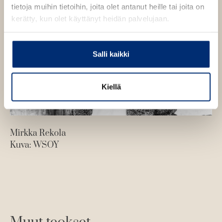
e
tietoja muihin tietoihin, joita olet antanut heille tai joita on
e
kerätty, kun olet käyttänyt heidän palvelujaan.
n
Salli kaikki
Kiellä
Mirkka Rekola
Kuva: WSOY