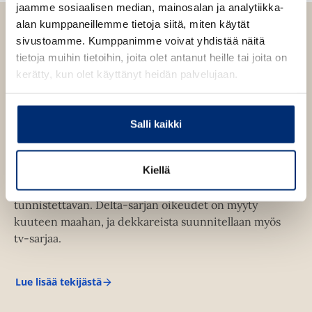
e
e
jaamme sosiaalisen median, mainosalan ja analytiikka-
t
e
h
alan kumppaneillemme tietoja siitä, miten käytät
e
n
t
sivustoamme. Kumppanimme voivat yhdistää näitä
e
e
tietoja muihin tietoihin, joita olet antanut heille tai joita on
n
e
kerätty, kun olet käyttänyt heidän palvelujaan.
n
Arttu Tuominen
Salli kaikki
Kiellä
Porissa asuva
Arttu Tuominen
(s. 1981) luo lain
molemmille puolille vahvan äänen, inhimillisen ja
tunnistettavan. Delta-sarjan oikeudet on myyty
kuuteen maahan, ja dekkareista suunnitellaan myös
tv-sarjaa.
Lue lisää tekijästä
A
r
t