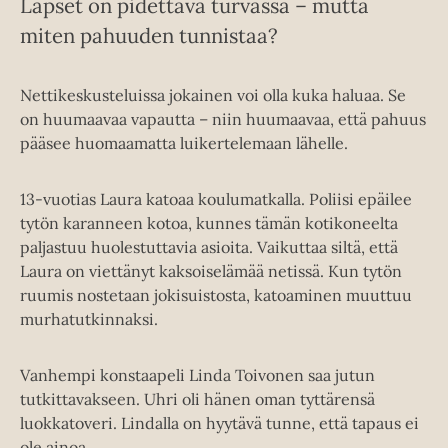
Lapset on pidettävä turvassa – mutta
miten pahuuden tunnistaa?
Nettikeskusteluissa jokainen voi olla kuka haluaa. Se
on huumaavaa vapautta – niin huumaavaa, että pahuus
pääsee huomaamatta luikertelemaan lähelle.
13-vuotias Laura katoaa koulumatkalla. Poliisi epäilee
tytön karanneen kotoa, kunnes tämän kotikoneelta
paljastuu huolestuttavia asioita. Vaikuttaa siltä, että
Laura on viettänyt kaksoiselämää netissä. Kun tytön
ruumis nostetaan jokisuistosta, katoaminen muuttuu
murhatutkinnaksi.
Vanhempi konstaapeli Linda Toivonen saa jutun
tutkittavakseen. Uhri oli hänen oman tyttärensä
luokkatoveri. Lindalla on hyytävä tunne, että tapaus ei
ole ainoa.