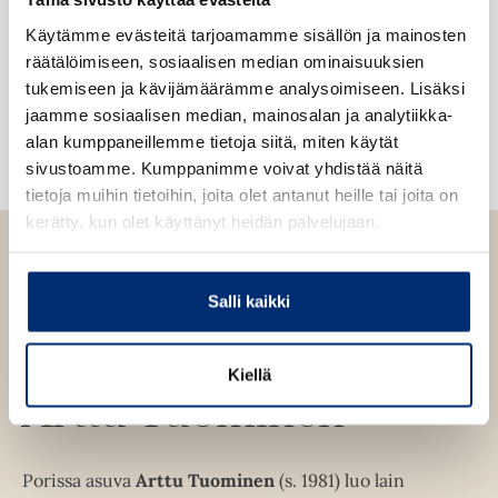
i
e
v
Helsingin Sanomat
l
l
h
ä
Käytämme evästeitä tarjoamamme sisällön ja mainosten
i
e
t
l
räätälöimiseen, sosiaalisen median ominaisuuksien
l
h
e
i
tukemiseen ja kävijämäärämme analysoimiseen. Lisäksi
e
t
e
l
jaamme sosiaalisen median, mainosalan ja analytiikka-
h
e
n
e
alan kumppaneillemme tietoja siitä, miten käytät
t
e
h
sivustoamme. Kumppanimme voivat yhdistää näitä
e
n
t
tietoja muihin tietoihin, joita olet antanut heille tai joita on
e
e
kerätty, kun olet käyttänyt heidän palvelujaan.
n
e
n
Salli kaikki
Kiellä
Arttu Tuominen
Porissa asuva
Arttu Tuominen
(s. 1981) luo lain