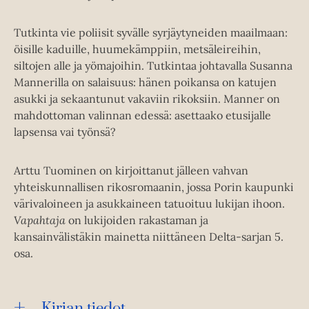
Tutkinta vie poliisit syvälle syrjäytyneiden maailmaan:
öisille kaduille, huumekämppiin, metsäleireihin,
siltojen alle ja yömajoihin. Tutkintaa johtavalla Susanna
Mannerilla on salaisuus: hänen poikansa on katujen
asukki ja sekaantunut vakaviin rikoksiin. Manner on
mahdottoman valinnan edessä: asettaako etusijalle
lapsensa vai työnsä?
Arttu Tuominen on kirjoittanut jälleen vahvan
yhteiskunnallisen rikosromaanin, jossa Porin kaupunki
värivaloineen ja asukkaineen tatuoituu lukijan ihoon.
Vapahtaja
on lukijoiden rakastaman ja
kansainvälistäkin mainetta niittäneen Delta-sarjan 5.
osa.
Kirjan tiedot