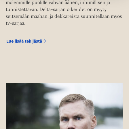
molemmille puolille vahvan äänen, inhimillisen ja
tunnistettavan. Delta-sarjan oikeudet on myyty
seitsemään maahan, ja dekkareista suunnitellaan myös
tv-sarjaa.
Lue lisää tekijästä
A
r
t
t
u
T
u
o
m
i
n
e
n