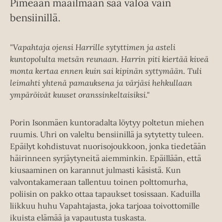
Pimeään maailmaan saa valoa vain
bensiinillä.
"Vapahtaja ojensi Harrille sytyttimen ja asteli
kuntopolulta metsän reunaan. Harrin piti kiertää kiveä
monta kertaa ennen kuin sai kipinän syttymään. Tuli
leimahti yhtenä pamauksena ja värjäsi hehkullaan
ympäröivät kuuset oranssinkeltaisiksi."
Porin Isonmäen kuntoradalta löytyy poltetun miehen
ruumis. Uhri on valeltu bensiinillä ja sytytetty tuleen.
Epäilyt kohdistuvat nuorisojoukkoon, jonka tiedetään
häirinneen syrjäytyneitä aiemminkin. Epäillään, että
kiusaaminen on karannut julmasti käsistä. Kun
valvontakameraan tallentuu toinen polttomurha,
poliisin on pakko ottaa tapaukset tosissaan. Kaduilla
liikkuu huhu Vapahtajasta, joka tarjoaa toivottomille
ikuista elämää ja vapautusta tuskasta.