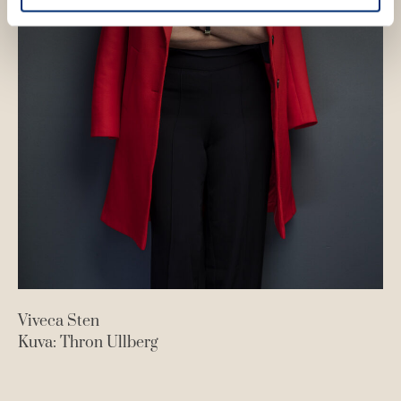
Viveca Sten
Kuva: Thron Ullberg