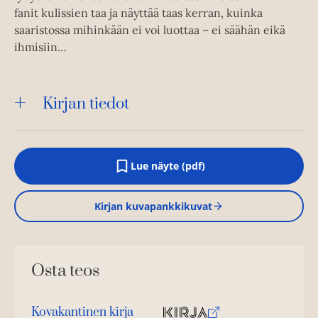
fanit kulissien taa ja näyttää taas kerran, kuinka
saaristossa mihinkään ei voi luottaa – ei säähän eikä
ihmisiin…
Kirjan tiedot
Lue näyte (pdf)
A
u
k
Kirjan kuvapankkikuvat
e
a
a
u
u
Osta teos
t
e
e
n
Kovakantinen kirja
v