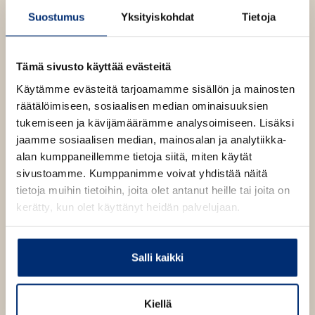
e
n
t
Suostumus
Yksityiskohdat
Tietoja
e
v
e
n
Lue lisää tekijästä
ä
V
e
v
i
l
n
v
Tämä sivusto käyttää evästeitä
ä
i
e
v
l
Käytämme evästeitä tarjoamamme sisällön ja mainosten
c
l
ä
a
i
räätälöimiseen, sosiaalisen median ominaisuuksien
e
l
S
l
tukemiseen ja kävijämäärämme analysoimiseen. Lisäksi
h
t
i
e
e
jaamme sosiaalisen median, mainosalan ja analytiikka-
t
l
n
h
alan kumppaneillemme tietoja siitä, miten käytät
e
e
t
sivustoamme. Kumppanimme voivat yhdistää näitä
e
h
e
tietoja muihin tietoihin, joita olet antanut heille tai joita on
n
t
e
kerätty, kun olet käyttänyt heidän palvelujaan.
e
n
e
n
Salli kaikki
Kiellä