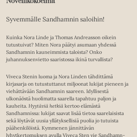
Novellikokoelma
Syvemmälle Sandhamnin saloihin!
Kuinka Nora Linde ja Thomas Andreasson oikein
tutustuivat? Miten Nora päätyi asumaan yhdessä
Sandhamnin kauneimmista taloista? Onko
juhannuksenvietto saaristossa ikinä turvallista?
Viveca Stenin luoma ja Nora Linden tähdittämä
kirjasarja on tutustuttanut miljoonat lukijat pieneen ja
viehättävään Sandhamnin saareen. Idyllisestä
ulkonäöstä huolimatta saarella tapahtuu paljon ja
kauheita.
Hyytäviä hetkiä
kertoo elämästä
Sandhamnissa: lukijat saavat lisää tietoa saarelaisista
sekä löytävät uusia yllätyksellisiä puolia jo tutuista
päähenkilöistä. Kymmenen jännittävän
lyhytkertomuksen avulla Viveca Sten vie Sandhamn-