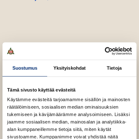
V
a
i
v
u
e
u
c
a
t
S
e
t
e
e
n
n
v
ä
Suostumus
Yksityiskohdat
Tietoja
l
i
l
Tämä sivusto käyttää evästeitä
e
Käytämme evästeitä tarjoamamme sisällön ja mainosten
h
räätälöimiseen, sosiaalisen median ominaisuuksien
t
tukemiseen ja kävijämäärämme analysoimiseen. Lisäksi
e
jaamme sosiaalisen median, mainosalan ja analytiikka-
e
alan kumppaneillemme tietoja siitä, miten käytät
n
sivustoamme. Kumppanimme voivat yhdistää näitä