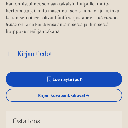
hän onnistui nousemaan takaisin huipulle, mutta
kertomatta jäi, mitä masennuksen takana oli ja kuinka
kauan sen oireet olivat häntä varjostaneet.
Intohimon
hinta
on kirja kaikkensa antamisesta ja ihmisestä
huippu-urheilijan takana.
Kirjan tiedot
Lue näyte (pdf)
A
u
k
Kirjan kuvapankkikuvat
e
a
a
u
u
Osta teos
t
e