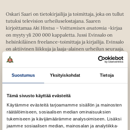
e
u
t
e
u
e
Oskari Saari on tietokirjailija ja toimittaja, joka on tullut
n
t
e
tutuksi television urheiluselostajana. Saaren
v
e
n
kirjoittamaa
Aki Hintsa – Voittamisen anatomia
-kirjaa
ä
e
v
on myyty yli 200 000 kappaletta. Jussi Evinsalo on
l
n
ä
helsinkiläinen freelance-toimittaja ja kirjailija. Evinsalo
i
v
l
on aktiivinen liikkuja ja laaja-alainen urheilun seuraaja.
l
ä
i
e
l
l
Oskari Saari
h
i
e
t
l
Suostumus
Yksityiskohdat
Tietoja
Lue lisää tekijästä
h
O
e
e
s
t
e
h
k
e
n
Jussi Evinsalo
a
t
Tämä sivusto käyttää evästeitä
e
r
e
i
n
Lue lisää tekijästä
Käytämme evästeitä tarjoamamme sisällön ja mainosten
J
S
e
u
räätälöimiseen, sosiaalisen median ominaisuuksien
a
n
s
a
tukemiseen ja kävijämäärämme analysoimiseen. Lisäksi
s
r
jaamme sosiaalisen median, mainosalan ja analytiikka-
i
i