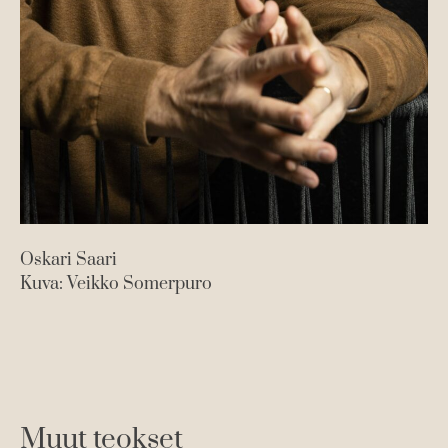
Oskari Saari
Ju
Kuva: Veikko Somerpuro
Ku
Muut teokset