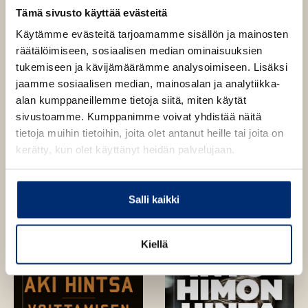
Tämä sivusto käyttää evästeitä
Käytämme evästeitä tarjoamamme sisällön ja mainosten
räätälöimiseen, sosiaalisen median ominaisuuksien
tukemiseen ja kävijämäärämme analysoimiseen. Lisäksi
jaamme sosiaalisen median, mainosalan ja analytiikka-
alan kumppaneillemme tietoja siitä, miten käytät
sivustoamme. Kumppanimme voivat yhdistää näitä
tietoja muihin tietoihin, joita olet antanut heille tai joita on
kerätty, kun olet käyttänyt heidän palvelujaan.
Oskari Saari
Jare Henrik Tiihonen,
Oskari Saari
The Core. Better
JHT – Missio vai
Life – Better
Salli kaikki
mielenrauha
Performance
Kiellä