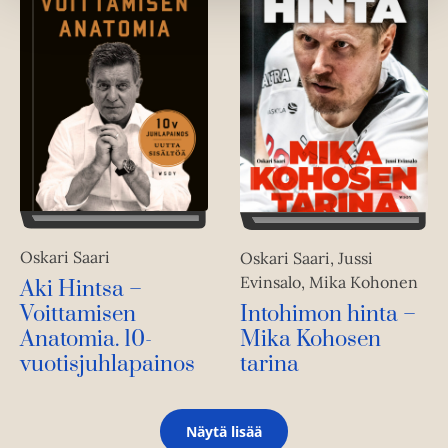
Oskari Saari
Oskari Saari, Jussi
Evinsalo, Mika Kohonen
Aki Hintsa –
Voittamisen
Intohimon hinta –
Anatomia. 10-
Mika Kohosen
vuotisjuhlapainos
tarina
Näytä lisää