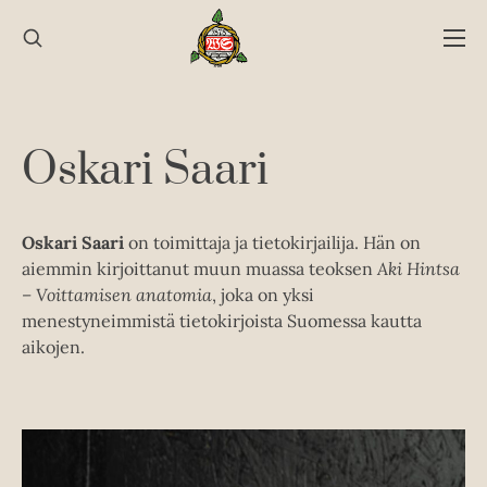
Hyppää
sisältöön
Oskari Saari
Oskari Saari
on toimittaja ja tietokirjailija. Hän on
aiemmin kirjoittanut muun muassa teoksen
Aki Hintsa
– Voittamisen anatomia
, joka on yksi
menestyneimmistä tietokirjoista Suomessa kautta
aikojen.