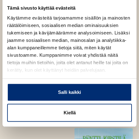
t
Kirstilä työskenteli Aamulehden toimittajana vuoteen
Tämä sivusto käyttää evästeitä
e
1980, jolloin hän ryhtyi vapaaksi kirjailijaksi.
e
Käytämme evästeitä tarjoamamme sisällön ja mainosten
n
räätälöimiseen, sosiaalisen median ominaisuuksien
v
tukemiseen ja kävijämäärämme analysoimiseen. Lisäksi
ä
jaamme sosiaalisen median, mainosalan ja analytiikka-
l
alan kumppaneillemme tietoja siitä, miten käytät
i
sivustoamme. Kumppanimme voivat yhdistää näitä
l
tietoja muihin tietoihin, joita olet antanut heille tai joita on
e
kerätty, kun olet käyttänyt heidän palvelujaan.
h
t
e
Salli kaikki
e
Muut teokset
n
Kiellä