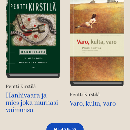
Pentti Kirstilä
Pentti Kirstilä
Hanhivaara ja
mies joka murhasi
Varo, kulta, varo
vaimonsa
Näytä lisää