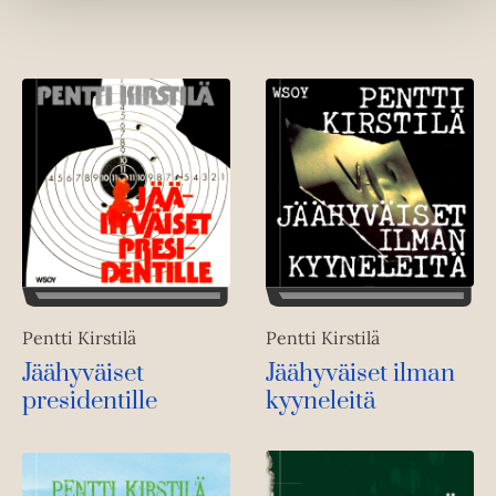
e
t
h
e
t
e
e
n
e
n
Pentti Kirstilä
Pentti Kirstilä
Jäähyväiset
Jäähyväiset ilman
presidentille
kyyneleitä