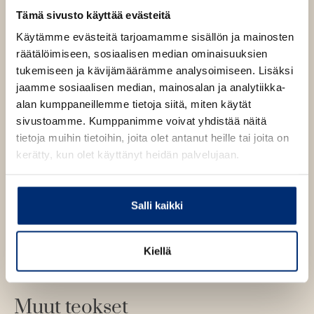
A
Tämä sivusto käyttää evästeitä
e
t
u
A
Käytämme evästeitä tarjoamamme sisällön ja mainosten
k
Pentti Kirstilä
u
räätälöimiseen, sosiaalisen median ominaisuuksien
e
k
tukemiseen ja kävijämäärämme analysoimiseen. Lisäksi
a
e
jaamme sosiaalisen median, mainosalan ja analytiikka-
a
Pentti Kirstilä
(1948–2021) kirjoitti dekkareiden lisäksi
a
alan kumppaneillemme tietoja siitä, miten käytät
u
näytelmiä, kuunnelmia ja tv-käsikirjoituksia.
a
sivustoamme. Kumppanimme voivat yhdistää näitä
u
u
tietoja muihin tietoihin, joita olet antanut heille tai joita on
t
u
kerätty, kun olet käyttänyt heidän palvelujaan.
e
t
e
e
n
e
Salli kaikki
v
n
ä
v
l
ä
Kiellä
i
l
l
i
e
l
Muut teokset
h