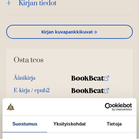
Kirjan tiedot
Kirjan kuvapankkikuvat
Osta teos
Äänikirja
K
B
u
o
E-kirja / epub2
K
B
u
o
u
o
n
k
u
o
t
b
n
k
e
e
t
b
Suostumus
Yksityiskohdat
Tietoja
l
a
e
e
e
t
l
a