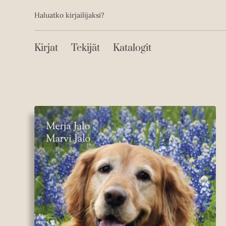
Toissijainen
Hyppää
Haluatko kirjailijaksi?
sisältöön
Päävalikko
Kirjat
Tekijät
Katalogit