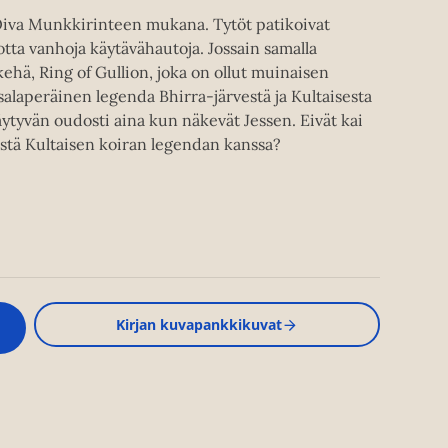
a Oiva Munkkirinteen mukana. Tytöt patikoivat
uotta vanhoja käytävähautoja. Jossain samalla
ikehä, Ring of Gullion, joka on ollut muinaisen
salaperäinen legenda Bhirra-järvestä ja Kultaisesta
äytyvän oudosti aina kun näkevät Jessen. Eivät kai
emistä Kultaisen koiran legendan kanssa?
Kirjan kuvapankkikuvat