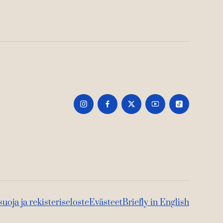
suoja ja rekisteriseloste
Evästeet
Briefly in English