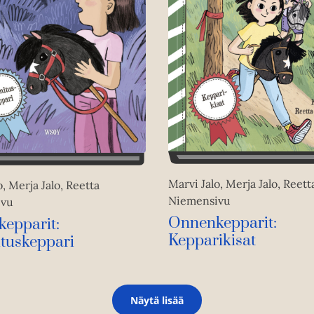
Marvi Jalo, Merja Jalo, Reett
o, Merja Jalo, Reetta
Niemensivu
ivu
Onnenkepparit:
epparit:
Kepparikisat
tuskeppari
Näytä lisää