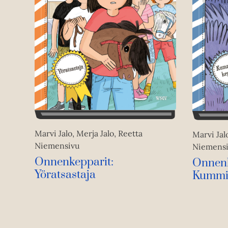
Marvi Jalo, Merja Jalo, Reetta
Marvi Jal
Niemensivu
Niemens
Onnenkepparit:
Onnenk
Yöratsastaja
Kummi