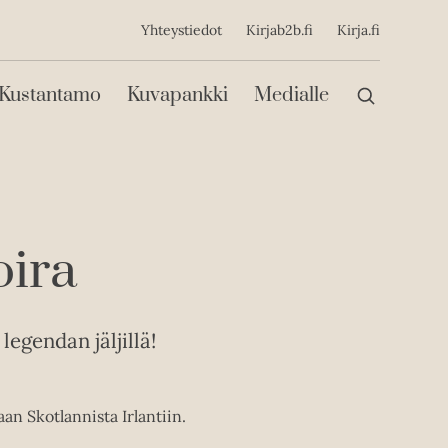
ijainen
Yhteystiedot
Kirjab2b.fi
Kirja.fi
Päävalikko
Kustantamo
Kuvapankki
Medialle
oira
legendan jäljillä!
aan Skotlannista Irlantiin.