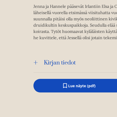
Jenna ja Hannele pääsevät Irlantiin Elsa j
läheisellä vuorella etsimässä viisituhatta v
suunnalla pitäisi olla myös neoliittinen kiv
druidikultin keskuspaikkoja. Seudulla elää 
koirasta. Tytöt huomaavat kyläläisten käytt
he kuvittele, että Jessellä olisi jotain tek
Kirjan tiedot
Lue näyte (pdf)
A
u
k
e
a
a
u