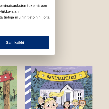
 ominaisuuksien tukemiseen
tiikka-alan
ietoja muihin tietoihin, joita
Salli kaikki