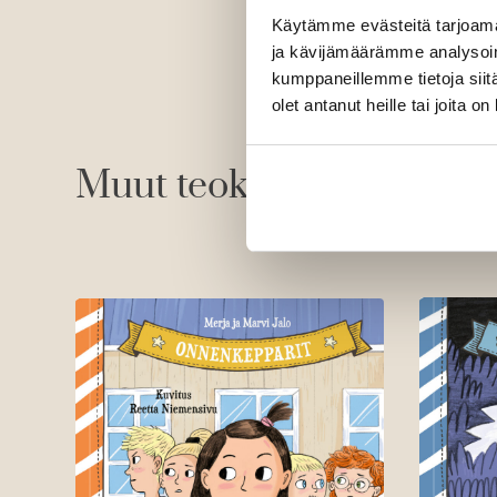
a
Käytämme evästeitä tarjoama
l
ja kävijämäärämme analysoim
o
kumppaneillemme tietoja siitä
olet antanut heille tai joita o
Muut teokset