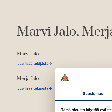
Marvi Jalo
Merja
Marvi Jalo
Lue lisää tekijästä
M
a
r
Merja Jalo
v
i
J
Lue lisää tekijästä
M
a
Suostumus
e
l
r
o
j
a
Tämä sivusto käyttää eväste
J