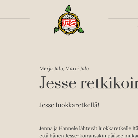
Toiss
Merja Jalo, Marvi Jalo
Jesse retkikoi
Jesse luokkaretkellä!
Jenna ja Hannele lähtevät luokkaretkelle It
että hänen Jesse-koiransakin pääsee mukaa