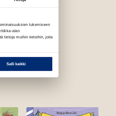
 ominaisuuksien tukemiseen
tiikka-alan
ietoja muihin tietoihin, joita
Salli kaikki