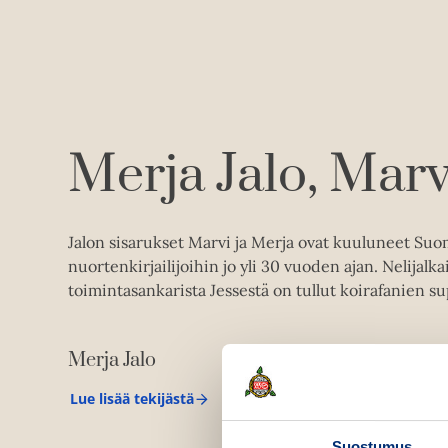
Merja Jalo
Marvi
Jalon sisarukset Marvi ja Merja ovat kuuluneet Su
nuortenkirjailijoihin jo yli 30 vuoden ajan. Nelijalka
toimintasankarista Jessestä on tullut koirafanien s
Merja Jalo
Lue lisää tekijästä
M
e
r
Suostumus