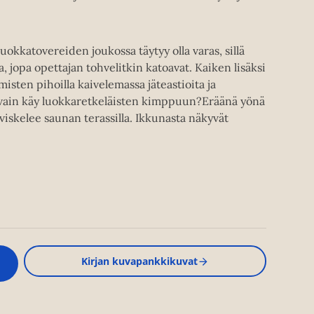
Luokkatovereiden joukossa täytyy olla varas, sillä
ja, jopa opettajan tohvelitkin katoavat. Kaiken lisäksi
misten pihoilla kaivelemassa jäteastioita ja
e vain käy luokkaretkeläisten kimppuun?Eräänä yönä
iviskelee saunan terassilla. Ikkunasta näkyvät
Kirjan kuvapankkikuvat