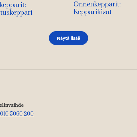
Onnenkepparit:
epparit:
Kepparikisat
tuskeppari
Näytä lisää
elinvaihde
010 5060 200