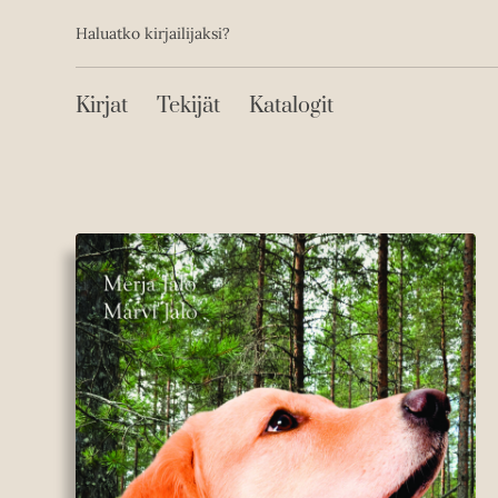
Toissijainen
Hyppää
Haluatko kirjailijaksi?
sisältöön
Päävalikko
Kirjat
Tekijät
Katalogit