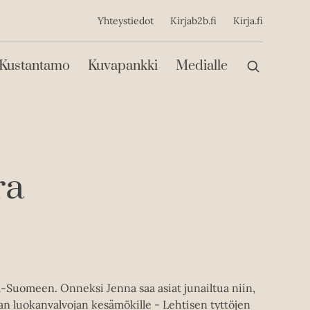
ijainen
Yhteystiedot
Kirjab2b.fi
Kirja.fi
Päävalikko
Kustantamo
Kuvapankki
Medialle
ra
ä-Suomeen. Onneksi Jenna saa asiat junailtua niin,
n luokanvalvojan kesämökille - Lehtisen tyttöjen