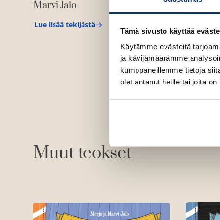
Marvi Jalo
j
a
J
Lue lisää tekijästä
M
a
Tämä sivusto käyttää eväste
a
l
r
o
Käytämme evästeitä tarjoama
v
ja kävijämäärämme analysoim
i
J
kumppaneillemme tietoja siitä
a
olet antanut heille tai joita o
l
o
Muut teokset