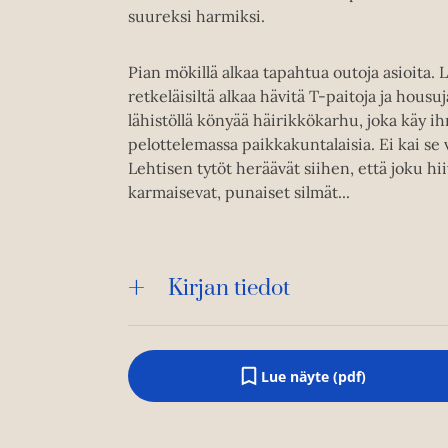
suureksi harmiksi.
Pian mökillä alkaa tapahtua outoja asioita. 
retkeläisiltä alkaa hävitä T-paitoja ja housu
lähistöllä könyää häirikkökarhu, joka käy ih
pelottelemassa paikkakuntalaisia. Ei kai s
Lehtisen tytöt heräävät siihen, että joku hi
karmaisevat, punaiset silmät...
Kirjan tiedot
Lue näyte (pdf)
A
u
k
e