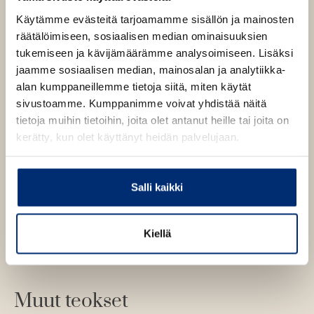
Käytämme evästeitä tarjoamamme sisällön ja mainosten
räätälöimiseen, sosiaalisen median ominaisuuksien
tukemiseen ja kävijämäärämme analysoimiseen. Lisäksi
jaamme sosiaalisen median, mainosalan ja analytiikka-
alan kumppaneillemme tietoja siitä, miten käytät
sivustoamme. Kumppanimme voivat yhdistää näitä
tietoja muihin tietoihin, joita olet antanut heille tai joita on
kerätty, kun olet käyttänyt heidän palvelujaan.
Osta teos
Äänikirja
Salli kaikki
K
B
u
o
E-kirja / epub3
K
B
u
o
Kiellä
u
o
n
k
u
o
t
b
n
k
e
e
t
b
l
a
Muut teokset
e
e
e
t