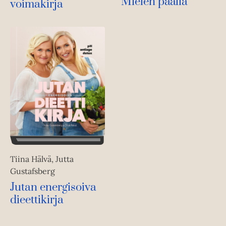
Mielen päällä
h
voimakirja
e
t
h
e
t
e
e
n
e
n
Tiina Hälvä, Jutta
Gustafsberg
Jutan energisoiva
dieettikirja