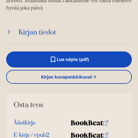
arkeen. Avaamalla silmät rakkaudelle voi valita itselleen
hyvää joka päivä
Kirjan tiedot
Lue näyte (pdf)
A
u
k
Kirjan kuvapankkikuvat
e
a
a
u
u
Osta teos
t
e
e
n
Äänikirja
v
K
B
ä
u
o
E-kirja / epub2
l