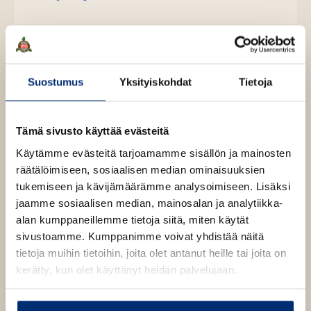
K
B
i
u
o
l
u
o
n
k
e
u
o
t
b
h
n
k
t
e
e
e
t
b
l
a
e
Suostumus
Yksityiskohdat
Tietoja
e
e
n
e
t
l
a
A
e
t
u
Tämä sivusto käyttää evästeitä
A
k
Juha Rouvinen
Jutta
u
Käytämme evästeitä tarjoamamme sisällön ja mainosten
e
k
räätälöimiseen, sosiaalisen median ominaisuuksien
Gustafsberg
a
e
tukemiseen ja kävijämäärämme analysoimiseen. Lisäksi
a
a
jaamme sosiaalisen median, mainosalan ja analytiikka-
u
a
alan kumppaneillemme tietoja siitä, miten käytät
u
Jutta Gustafsberg on hyvinvointiyrittäjä ja fitness-
u
sivustoamme. Kumppanimme voivat yhdistää näitä
t
valmentaja, joka valmistuu kesällä 2018
u
tietoja muihin tietoihin, joita olet antanut heille tai joita on
e
seksuaaliterapeutiksi. Juha Rouvinen on
t
kerätty, kun olet käyttänyt heidän palvelujaan.
e
ihmislähtöisen palvelukehityksen asiantuntija, joka
e
n
valmentaa sekä yrityksiä että julkishallintoa oppimista
e
v
tehostavien ja merkityksellisyyttä parantavien