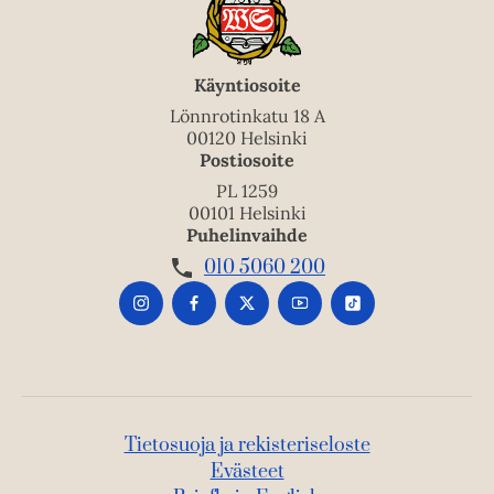
Käyntiosoite
Lönnrotinkatu 18 A
00120 Helsinki
Postiosoite
PL 1259
00101 Helsinki
Puhelinvaihde
010 5060 200
Tietosuoja ja rekisteriseloste
Evästeet