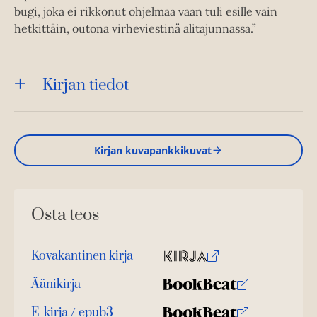
bugi, joka ei rikkonut ohjelmaa vaan tuli esille vain
hetkittäin, outona virheviestinä alitajunnassa.”
Kirjan tiedot
Kirjan kuvapankkikuvat
Osta teos
Kovakantinen kirja
O
K
s
i
Äänikirja
K
B
t
r
u
o
E-kirja / epub3
a
j