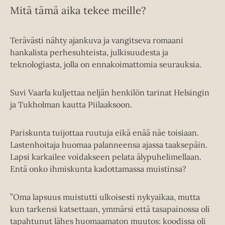
Mitä tämä aika tekee meille?
Terävästi nähty ajankuva ja vangitseva romaani
hankalista perhesuhteista, julkisuudesta ja
teknologiasta, jolla on ennakoimattomia seurauksia.
Suvi Vaarla kuljettaa neljän henkilön tarinat Helsingin
ja Tukholman kautta Piilaaksoon.
Pariskunta tuijottaa ruutuja eikä enää näe toisiaan.
Lastenhoitaja huomaa palanneensa ajassa taaksepäin.
Lapsi karkailee voidakseen pelata älypuhelimellaan.
Entä onko ihmiskunta kadottamassa muistinsa?
”Oma lapsuus muistutti ulkoisesti nykyaikaa, mutta
kun tarkensi katsettaan, ymmärsi että tasapainossa oli
tapahtunut lähes huomaamaton muutos: koodissa oli