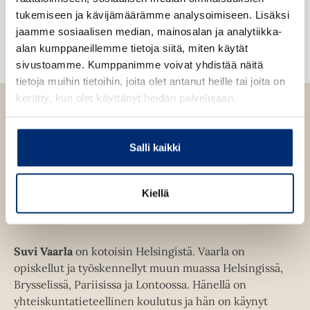
l
l
tukemiseen ja kävijämäärämme analysoimiseen. Lisäksi
i
e
jaamme sosiaalisen median, mainosalan ja analytiikka-
l
h
alan kumppaneillemme tietoja siitä, miten käytät
e
t
sivustoamme. Kumppanimme voivat yhdistää näitä
h
e
tietoja muihin tietoihin, joita olet antanut heille tai joita on
t
e
kerätty, kun olet käyttänyt heidän palvelujaan.
e
n
e
n
Salli kaikki
Kiellä
Suvi Vaarla
Suvi Vaarla
on kotoisin Helsingistä. Vaarla on
opiskellut ja työskennellyt muun muassa Helsingissä,
Brysselissä, Pariisissa ja Lontoossa. Hänellä on
yhteiskuntatieteellinen koulutus ja hän on käynyt