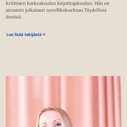
Kriittisen korkeakoulun kirjoittajakoulun. Hän on
aiemmin julkaissut novellikokoelman
Täydellisiä
ihmisiä
.
Lue lisää tekijästä
S
u
v
i
V
a
a
r
l
a