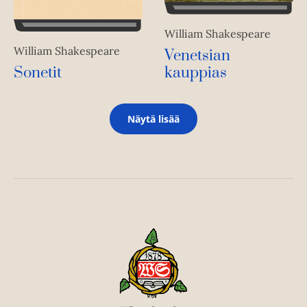
William Shakespeare
William Shakespeare
Venetsian
kauppias
Sonetit
Näytä lisää