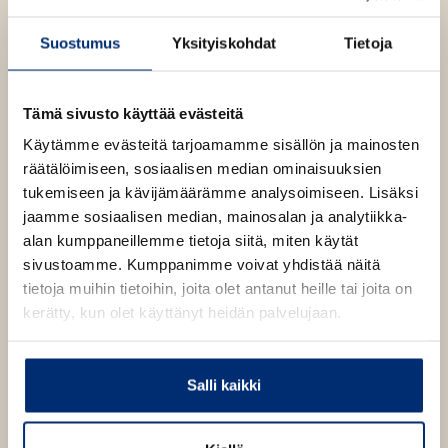
e
a
"Tulee lähteä mukaan leikkiin, rakkauden ja
a
u
rakastumisen keväiseen ihmemaailmaan, jossa kaikki
Suostumus
Yksityiskohdat
Tietoja
a
u
on mahdollista, myös onnellinen loppu", kirjoittaa
u
t
teatterinjohtaja Kai Savola esipuheessaan.
u
e
Tämä sivusto käyttää evästeitä
t
e
e
Käytämme evästeitä tarjoamamme sisällön ja mainosten
Lue lisää tekijästä
n
W
e
räätälöimiseen, sosiaalisen median ominaisuuksien
i
v
l
n
tukemiseen ja kävijämäärämme analysoimiseen. Lisäksi
ä
l
v
jaamme sosiaalisen median, mainosalan ja analytiikka-
i
l
a
ä
alan kumppaneillemme tietoja siitä, miten käytät
i
m
l
sivustoamme. Kumppanimme voivat yhdistää näitä
l
S
i
tietoja muihin tietoihin, joita olet antanut heille tai joita on
h
e
a
l
kerätty, kun olet käyttänyt heidän palvelujaan.
h
k
e
e
t
s
h
e
p
t
Salli kaikki
e
e
e
a
n
r
e
e