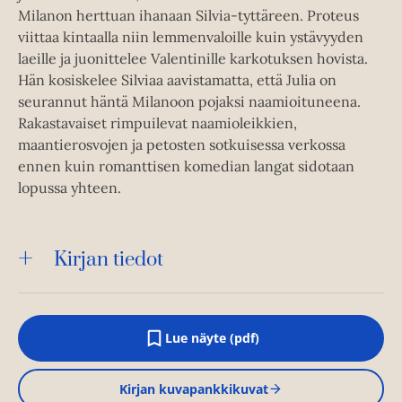
Milanon herttuan ihanaan Silvia-tyttäreen. Proteus
viittaa kintaalla niin lemmenvaloille kuin ystävyyden
laeille ja juonittelee Valentinille karkotuksen hovista.
Hän kosiskelee Silviaa aavistamatta, että Julia on
seurannut häntä Milanoon pojaksi naamioituneena.
Rakastavaiset rimpuilevat naamioleikkien,
maantierosvojen ja petosten sotkuisessa verkossa
ennen kuin romanttisen komedian langat sidotaan
lopussa yhteen.
Kirjan tiedot
Lue näyte (pdf)
A
u
k
Kirjan kuvapankkikuvat
e