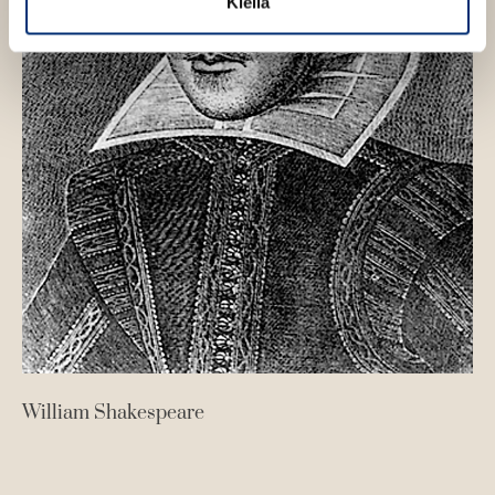
Kiellä
n
William Shakespeare