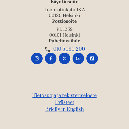
Käyntiosoite
Lönnrotinkatu 18 A
00120 Helsinki
Postiosoite
PL 1259
00101 Helsinki
Puhelinvaihde
010 5060 200
Tietosuoja ja rekisteriseloste
Evästeet
Briefly in English