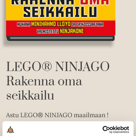
LEGO® NINJAGO
Rakenna oma
seikkailu
Astu LEGO® NINJAGO maailmaan !
Valmistaudu omaan Ninja-seikkailuusi tämän