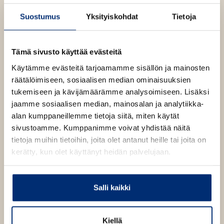
inspiroivan kirjan sivuilla. Rakenna, leikki ja opi
Suostumus
Yksityiskohdat
Tietoja
kaikenlaista uutta jännittävästä LEGO NINJAGO
maailmasta. LEGO NINJAGO Rakenna oma seikkailu -
kirja on innostavien rakentamisideoiden ja
Tämä sivusto käyttää evästeitä
jännittävien tarinoiden yhdistelmä. Kirjan viidessä
luvussa on kymmenen sivua innostavia
Käytämme evästeitä tarjoamamme sisällön ja mainosten
rakennusideoita. Kussakin luvussa kaikki tai lähes
räätälöimiseen, sosiaalisen median ominaisuuksien
kaikki luvun LEGO mallit on koottu hauskaksi
tukemiseen ja kävijämäärämme analysoimiseen. Lisäksi
kokonaisuudeksi loppuaukeamalle.Kirjan mukana
jaamme sosiaalisen median, mainosalan ja analytiikka-
tulee yhteensä 74 palikkaa, joista voi rakentaa kautta
alan kumppaneillemme tietoja siitä, miten käytät
kirjan esiintyvän mallin - se eivät ole erikseen
sivustoamme. Kumppanimme voivat yhdistää näitä
myytävänä.
tietoja muihin tietoihin, joita olet antanut heille tai joita on
kerätty, kun olet käyttänyt heidän palvelujaan.
LEGO NINJAGO Rakenna oma seikkailu -kirjan
mukana tulee palikat ja ohjeet, joista lapsi voi rakentaa
Salli kaikki
Ninja-aiheisen mallin. Malli-ideat innostavat eri-
ikäisiä ja -tasoisia lukijoita: mukana on sopiva
valikoima helppoja, keksivaikeita ja haastavia malleja.
Kiellä