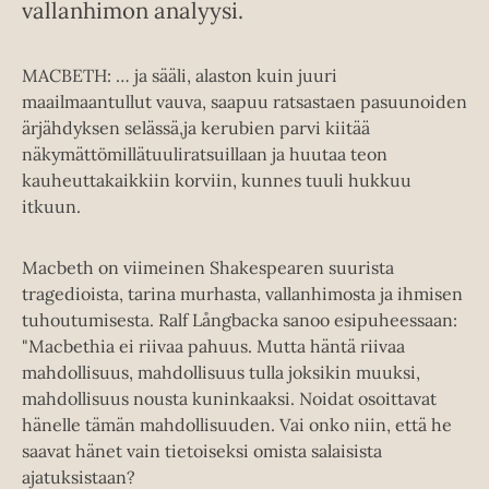
vallanhimon analyysi.
MACBETH: … ja sääli, alaston kuin juuri
maailmaantullut vauva, saapuu ratsastaen pasuunoiden
ärjähdyksen selässä,ja kerubien parvi kiitää
näkymättömillätuuliratsuillaan ja huutaa teon
kauheuttakaikkiin korviin, kunnes tuuli hukkuu
itkuun.
Macbeth on viimeinen Shakespearen suurista
tragedioista, tarina murhasta, vallanhimosta ja ihmisen
tuhoutumisesta. Ralf Långbacka sanoo esipuheessaan:
"Macbethia ei riivaa pahuus. Mutta häntä riivaa
mahdollisuus, mahdollisuus tulla joksikin muuksi,
mahdollisuus nousta kuninkaaksi. Noidat osoittavat
hänelle tämän mahdollisuuden. Vai onko niin, että he
saavat hänet vain tietoiseksi omista salaisista
ajatuksistaan?