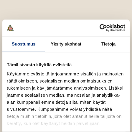
n
k
t
b
e
e
l
a
e
t
A
William Shakespeare
Suostumus
Yksityiskohdat
Tietoja
u
k
e
Tämä sivusto käyttää evästeitä
William Shakespeare (1564-1616) oli englantilainen
a
näytelmäkirjailija ja runoilija, jota pidetään yhtenä
Käytämme evästeitä tarjoamamme sisällön ja mainosten
a
kirjallisuushistorian merkittävimmistä kirjailijoista ja
räätälöimiseen, sosiaalisen median ominaisuuksien
u
kynäniekoista.
tukemiseen ja kävijämäärämme analysoimiseen. Lisäksi
u
jaamme sosiaalisen median, mainosalan ja analytiikka-
t
alan kumppaneillemme tietoja siitä, miten käytät
e
Lue lisää tekijästä
W
sivustoamme. Kumppanimme voivat yhdistää näitä
e
i
tietoja muihin tietoihin, joita olet antanut heille tai joita on
l
n
l
kerätty, kun olet käyttänyt heidän palvelujaan.
v
i