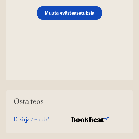
Muuta evästeasetuksia
Osta teos
E-kirja / epub2
K
B
u
o
u
o