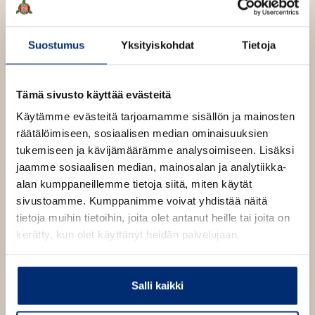
e
Lue lisää tekijästä
A
h
s
t
t
Suostumus
Yksityiskohdat
Tietoja
Ilon Wikland
r
e
i
e
d
Lue lisää tekijästä
I
L
n
l
Tämä sivusto käyttää evästeitä
i
o
n
Käytämme evästeitä tarjoamamme sisällön ja mainosten
n
d
W
g
räätälöimiseen, sosiaalisen median ominaisuuksien
i
r
tukemiseen ja kävijämäärämme analysoimiseen. Lisäksi
k
e
l
jaamme sosiaalisen median, mainosalan ja analytiikka-
n
a
alan kumppaneillemme tietoja siitä, miten käytät
O
O
n
sivustoamme. Kumppanimme voivat yhdistää näitä
d
h
h
tietoja muihin tietoihin, joita olet antanut heille tai joita on
i
i
kerätty, kun olet käyttänyt heidän palvelujaan.
t
t
a
a
k
k
Salli kaikki
u
u
v
v