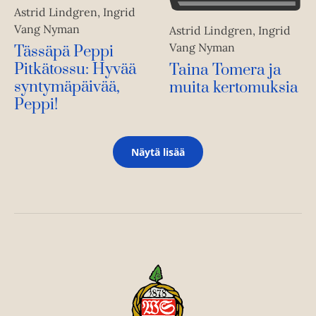
Astrid Lindgren, Ingrid
Vang Nyman
Astrid Lindgren, Ingrid
Vang Nyman
Tässäpä Peppi
Pitkätossu: Hyvää
Taina Tomera ja
syntymäpäivää,
muita kertomuksia
Peppi!
Näytä lisää