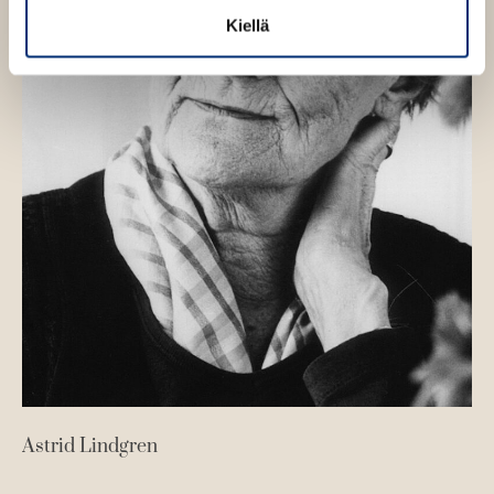
a
a
Kiellä
t
t
Astrid Lindgren