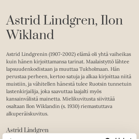
n
i
A
Astrid Lindgren
Ilon
u
k
Wikland
e
a
a
Astrid Lindgrenin (1907-2002) elämä oli yhtä vaiheikas
u
kuin hänen kirjoittamansa tarinat. Maalaistyttö lähtee
u
lapsuudenkodistaan ja muuttaa Tukholmaan. Hän
t
perustaa perheen, kertoo satuja ja alkaa kirjoittaa niitä
e
muistiin, ja vähitellen hänestä tulee Ruotsin tunnetuin
e
lastenkirjailija, joka saavuttaa laajalti myös
n
kansainvälistä mainetta. Mielikuvitusta siivittää
v
osaltaan Ilon Wiklandin (s. 1930) riemastuttava
ä
alkuperäiskuvitus.
l
i
Astrid Lindgren
l