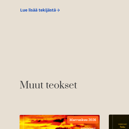
Lue lisää tekijästä
P
a
s
c
a
l
E
n
g
m
a
n
Muut teokset
Marraskuu 2026