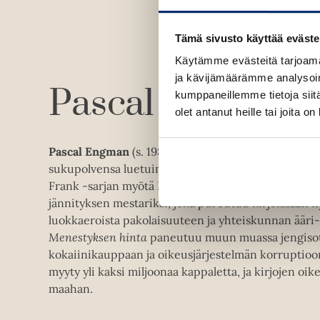
Tämä sivusto käyttää eväste
Käytämme evästeitä tarjoama
ja kävijämäärämme analysoim
Pascal Engman
kumppaneillemme tietoja siitä
olet antanut heille tai joita o
Pascal Engman
(s. 1986) on
Expressenin
entinen toim
sukupolvensa luetuimpia ruotsalaisia dekkaristeja.
Frank -sarjan myötä Engman on osoittautunut yhte
jännityksen mestariksi, joka pureutuu kirjoissaan n
luokkaeroista pakolaisuuteen ja yhteiskunnan ääri-
Menestyksen hinta
paneutuu muun muassa jengisoti
kokaiinikauppaan ja oikeusjärjestelmän korruptioo
myyty yli kaksi miljoonaa kappaletta, ja kirjojen oi
maahan.