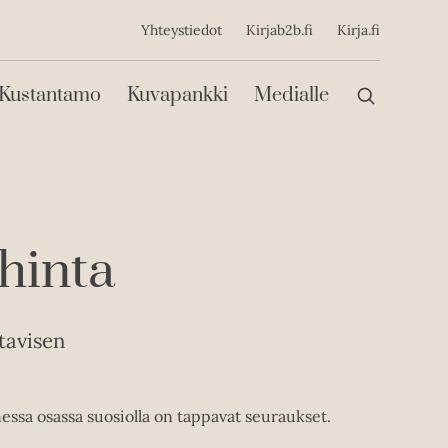
ijainen
Yhteystiedot
Kirjab2b.fi
Kirja.fi
Päävalikko
Kustantamo
Kuvapankki
Medialle
hinta
tavisen
ssa osassa suosiolla on tappavat seuraukset.