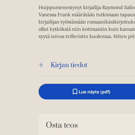
Huippumenestynyt kirjailija Raymond Salin
Vanessa Frank määrätään tutkimaan tapausta
kirjailijan työstämään romaanikäsikirjoituks
ollut kytköksiä niin kotimaisiin kuin kansain
syytä toivoa trilleristin kuolemaa. Miten pi
Kirjan tiedot
Lue näyte (pdf)
A
u
k
e
a
a
Osta teos
u
u
t