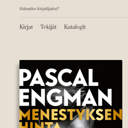
Toissijainen
Hyppää
Haluatko kirjailijaksi?
sisältöön
Päävalikko
Kirjat
Tekijät
Katalogit