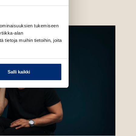
 ominaisuuksien tukemiseen
tiikka-alan
ietoja muihin tietoihin, joita
Salli kaikki