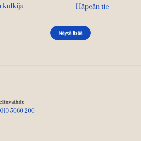
 kulkija
Häpeän tie
Näytä lisää
elinvaihde
010 5060 200