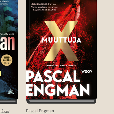
Pascal Engman
låker