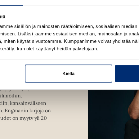
itä
mme sisällön ja mainosten räätälöimiseen, sosiaalisen median
iseen. Lisäksi jaamme sosiaalisen median, mainosalan ja analy
, miten käytät sivustoamme. Kumppanimme voivat yhdistää näitä t
n kerätty, kun olet käyttänyt heidän palvelujaan.
ittaja ja
 Suositun Vanessa
Kiellä
iskunnallisen
ykyajan kipupisteisiin
ilmiöihin.
in, kansainväliseen
n. Engmanin kirjoja on
keudet on myyty yli 20