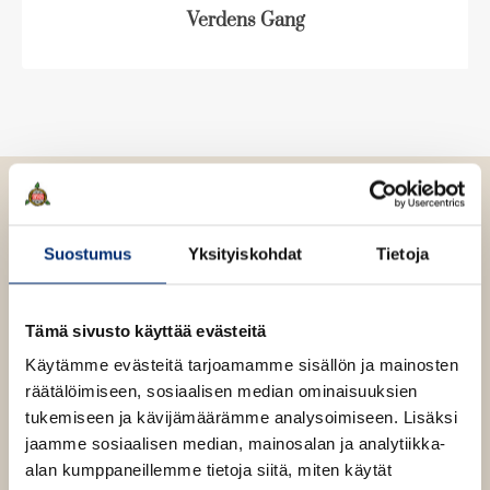
e
n
ä
Verdens Gang
e
v
l
n
ä
i
v
l
l
ä
i
e
l
l
h
i
e
t
l
h
e
e
t
e
h
e
n
Suostumus
Yksityiskohdat
Tietoja
t
e
e
n
e
Tämä sivusto käyttää evästeitä
Pascal Engman
n
Käytämme evästeitä tarjoamamme sisällön ja mainosten
Johannes Selåker
räätälöimiseen, sosiaalisen median ominaisuuksien
tukemiseen ja kävijämäärämme analysoimiseen. Lisäksi
jaamme sosiaalisen median, mainosalan ja analytiikka-
alan kumppaneillemme tietoja siitä, miten käytät
Pascal Engman
(s. 1986) on
Expressenin
entinen