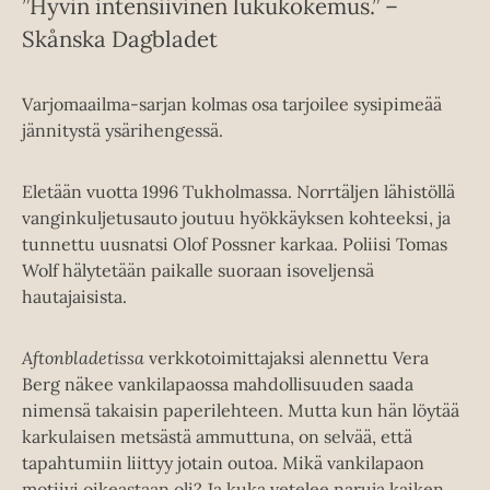
”Hyvin intensiivinen lukukokemus.” –
Skånska Dagbladet
Varjomaailma-sarjan kolmas osa tarjoilee sysipimeää
jännitystä ysärihengessä.
Eletään vuotta 1996 Tukholmassa. Norrtäljen lähistöllä
vanginkuljetusauto joutuu hyökkäyksen kohteeksi, ja
tunnettu uusnatsi Olof Possner karkaa. Poliisi Tomas
Wolf hälytetään paikalle suoraan isoveljensä
hautajaisista.
Aftonbladetissa
verkkotoimittajaksi alennettu Vera
Berg näkee vankilapaossa mahdollisuuden saada
nimensä takaisin paperilehteen. Mutta kun hän löytää
karkulaisen metsästä ammuttuna, on selvää, että
tapahtumiin liittyy jotain outoa. Mikä vankilapaon
motiivi oikeastaan oli? Ja kuka vetelee naruja kaiken