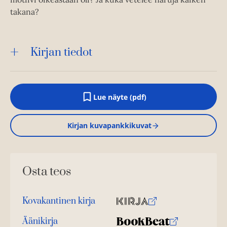
takana?
Kirjan tiedot
Lue näyte (pdf)
A
u
k
Kirjan kuvapankkikuvat
e
a
a
u
u
Osta teos
t
e
e
n
Kovakantinen kirja
v
O
K
ä
s
i
Äänikirja
l