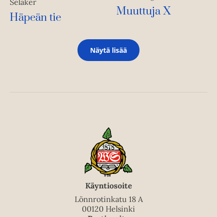
Selåker
Muuttuja X
Häpeän tie
Näytä lisää
Käyntiosoite
Lönnrotinkatu 18 A
00120 Helsinki