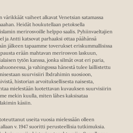
n värikkäät vaiheet alkavat Venetsian satamassa
aahan. Heidät houkutellaan petoksella
islamin merirosvoille helppo saalis. Pyhiinvaeltajien
l ja Antti katsovat parhaaksi ottaa päähänsä
män jälkeen tapaamme toverukset eriskummallisissa
appausta erään mahtavan merirosvon laskuun,
alaisen tytön kanssa, jonka silmät ovat eri paria,
tahuoneessa, ja vahingossa hänestä tulee laillistettu
misestaan suurvisiiri Ibdrahimin suosioon,
vistä, historian arvoituksellisesta naisesta,
antaa mielestään luotettavan kuvauksen suurvisiirin
me mekin kuulla, miten lähes kaksisataa
Hakimin käsiin.
oteuttanut useita vuosia mielessään olleen
laan v. 1947 suoritti perusteellisia tutkimuksia.