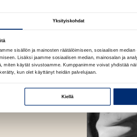
v
e
n
ä
e
v
l
n
ä
Yksityiskohdat
i
v
l
l
ä
i
e
l
itä
l
h
i
e
mme sisällön ja mainosten räätälöimiseen, sosiaalisen median
t
l
h
iseen. Lisäksi jaamme sosiaalisen median, mainosalan ja analy
e
e
t
, miten käytät sivustoamme. Kumppanimme voivat yhdistää näitä t
e
h
e
n kerätty, kun olet käyttänyt heidän palvelujaan.
n
t
e
e
n
e
Kiellä
n