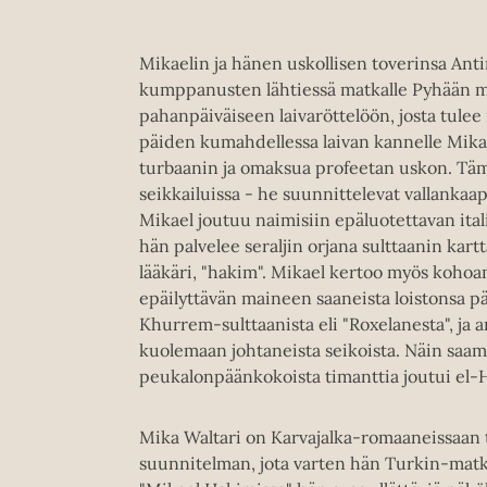
Mikaelin ja hänen uskollisen toverinsa Anti
kumppanusten lähtiessä matkalle Pyhään m
pahanpäiväiseen laivaröttelöön, josta tulee 
päiden kumahdellessa laivan kannelle Mikae
turbaanin ja omaksua profeetan uskon. Tä
seikkailuissa - he suunnittelevat vallanka
Mikael joutuu naimisiin epäluotettavan itali
hän palvelee seraljin orjana sulttaanin kart
lääkäri, "hakim". Mikael kertoo myös kohoa
epäilyttävän maineen saaneista loistonsa päi
Khurrem-sulttaanista eli "Roxelanesta", ja 
kuolemaan johtaneista seikoista. Näin saam
peukalonpäänkokoista timanttia joutui el-
Mika Waltari on Karvajalka-romaaneissaan t
suunnitelman, jota varten hän Turkin-matkal