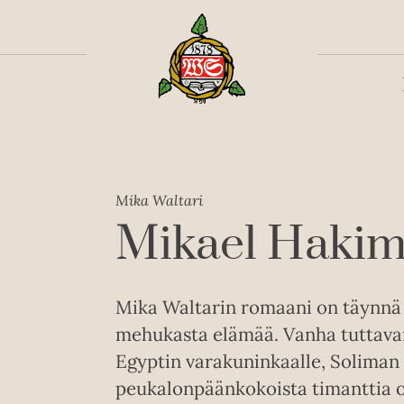
Toiss
Mika Waltari
Mikael Haki
Mika Waltarin romaani on täynnä v
mehukasta elämää. Vanha tuttava
Egyptin varakuninkaalle, Soliman 
peukalonpäänkokoista timanttia o