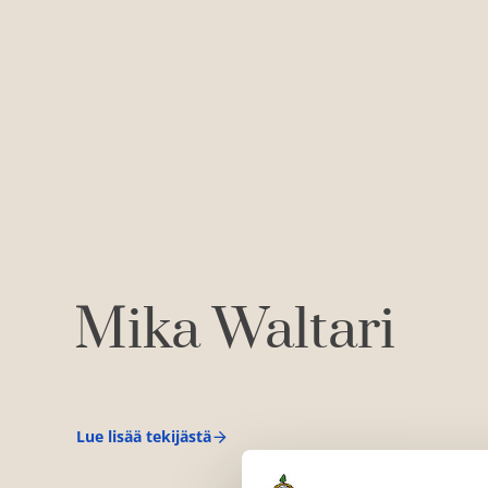
Mika Waltari
Lue lisää tekijästä
M
i
k