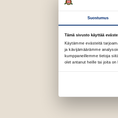
a
W
a
l
Suostumus
t
a
r
i
Tämä sivusto käyttää eväste
Käytämme evästeitä tarjoama
ja kävijämäärämme analysoim
kumppaneillemme tietoja siitä
olet antanut heille tai joita o