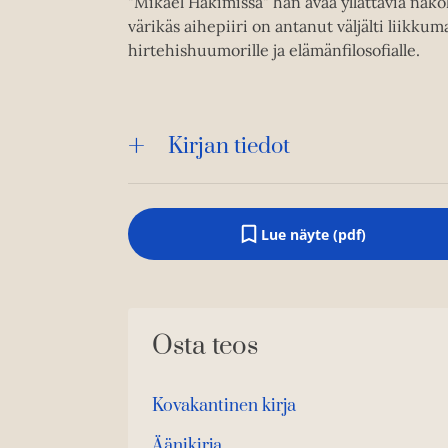
"Mikael Hakimissa" hän avaa yllättäviä näk
värikäs aihepiiri on antanut väljälti liikkuma
hirtehishuumorille ja elämänfilosofialle.
Kirjan tiedot
Lue näyte (pdf)
A
u
k
e
a
a
Osta teos
u
u
t
e
Kovakantinen kirja
e
O
K
n
s
i
Äänikirja
v