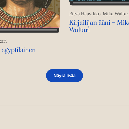
Ritva Haavikko, Mika Waltar
Kirjailijan ääni – Mik
Waltari
tari
 egyptiläinen
Näytä lisää