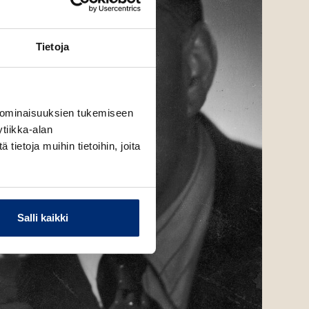
Tietoja
 ominaisuuksien tukemiseen
tiikka-alan
ietoja muihin tietoihin, joita
Salli kaikki