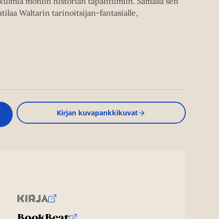
ökulmia moniin historian tapahtumiin. Samalla sen
tilaa Waltarin tarinoitsijan-fantasialle,
Kirjan kuvapankkikuvat