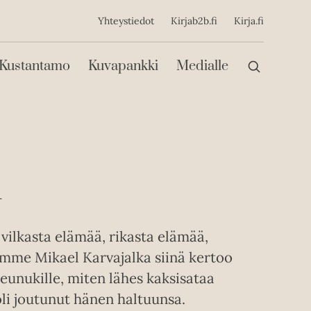
ijainen
Yhteystiedot
Kirjab2b.fi
Kirja.fi
Päävalikko
Kustantamo
Kuvapankki
Medialle
m
ilkasta elämää, rikasta elämää,
mme Mikael Karvajalka siinä kertoo
eunukille, miten lähes kaksisataa
li joutunut hänen haltuunsa.