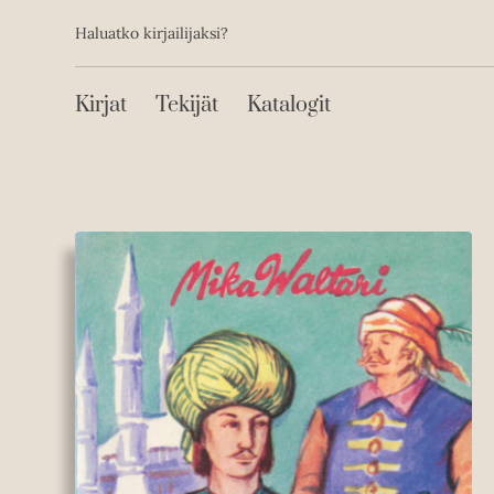
Toissijainen
Hyppää
Haluatko kirjailijaksi?
sisältöön
Päävalikko
Kirjat
Tekijät
Katalogit