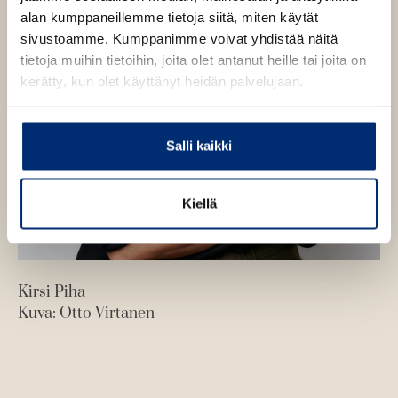
t
t
alan kumppaneillemme tietoja siitä, miten käytät
sivustoamme. Kumppanimme voivat yhdistää näitä
tietoja muihin tietoihin, joita olet antanut heille tai joita on
kerätty, kun olet käyttänyt heidän palvelujaan.
Salli kaikki
Kiellä
Kirsi Piha
Kuva: Otto Virtanen