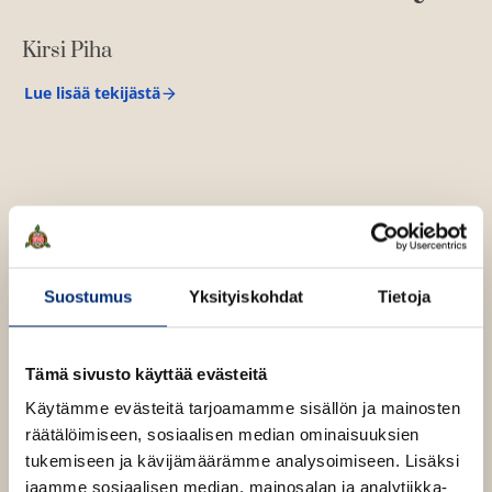
a
u
a
u
Kirsi Piha
u
t
u
e
Lue lisää tekijästä
K
t
e
i
e
r
n
s
e
v
i
n
P
ä
i
v
l
h
ä
a
i
O
O
l
l
h
h
i
Suostumus
Yksityiskohdat
Tietoja
e
i
i
l
h
t
t
e
t
a
a
h
Tämä sivusto käyttää evästeitä
e
k
k
t
Käytämme evästeitä tarjoamamme sisällön ja mainosten
e
u
u
e
räätälöimiseen, sosiaalisen median ominaisuuksien
n
v
v
e
tukemiseen ja kävijämäärämme analysoimiseen. Lisäksi
a
a
n
jaamme sosiaalisen median, mainosalan ja analytiikka-