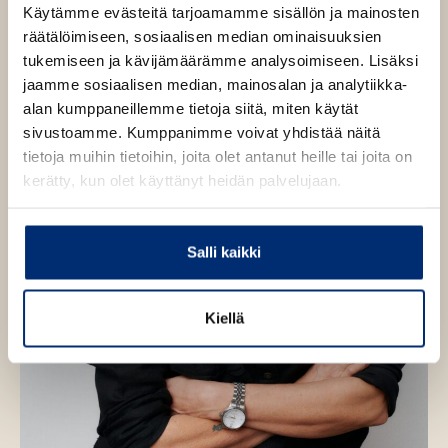
t
Käytämme evästeitä tarjoamamme sisällön ja mainosten
e
i
i
h
e
räätälöimiseen, sosiaalisen median ominaisuuksien
n
t
t
t
e
tukemiseen ja kävijämäärämme analysoimiseen. Lisäksi
a
a
e
n
jaamme sosiaalisen median, mainosalan ja analytiikka-
k
k
e
alan kumppaneillemme tietoja siitä, miten käytät
u
u
n
sivustoamme. Kumppanimme voivat yhdistää näitä
v
v
tietoja muihin tietoihin, joita olet antanut heille tai joita on
a
a
kerätty, kun olet käyttänyt heidän palvelujaan.
t
t
Salli kaikki
Kiellä