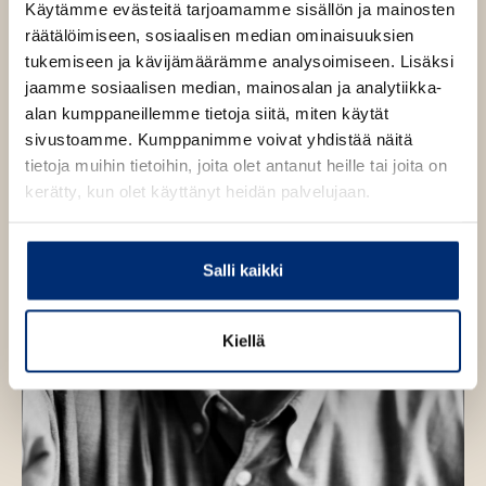
Käytämme evästeitä tarjoamamme sisällön ja mainosten
räätälöimiseen, sosiaalisen median ominaisuuksien
tukemiseen ja kävijämäärämme analysoimiseen. Lisäksi
jaamme sosiaalisen median, mainosalan ja analytiikka-
alan kumppaneillemme tietoja siitä, miten käytät
sivustoamme. Kumppanimme voivat yhdistää näitä
tietoja muihin tietoihin, joita olet antanut heille tai joita on
kerätty, kun olet käyttänyt heidän palvelujaan.
Salli kaikki
Kiellä