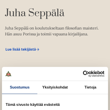
Juha Seppälä
Juha Seppälä on koulutukseltaan filosofian maisteri.
Hän asuu Porissa ja toimii vapaana kirjailijana.
Lue lisää tekijästä
J
u
h
a
S
e
p
p
ä
Suostumus
Yksityiskohdat
Tietoja
l
ä
Tämä sivusto käyttää evästeitä