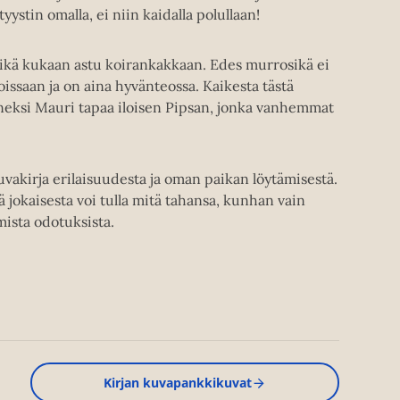
 tyystin omalla, ei niin kaidalla polullaan!
eikä kukaan astu koirankakkaan. Edes murrosikä ei
oissaan ja on aina hyvänteossa. Kaikesta tästä
nneksi Mauri tapaa iloisen Pipsan, jonka vanhemmat
kuvakirja erilaisuudesta ja oman paikan löytämisestä.
ä jokaisesta voi tulla mitä tahansa, kunhan vain
ista odotuksista.
Kirjan kuvapankkikuvat