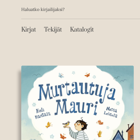
Toissijainen
Hyppää
Haluatko kirjailijaksi?
sisältöön
Päävalikko
Kirjat
Tekijät
Katalogit