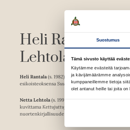
Heli Rantala
Ne
Suostumus
Lehtola
Tämä sivusto käyttää eväste
Käytämme evästeitä tarjoama
ja kävijämäärämme analysoim
Heli Rantala
(s. 1982) on toimittaja ja käsikirjoittaj
kumppaneillemme tietoja siitä
esikoisteoksensa
Suurenmoinen sitruunaseikkailu
i
olet antanut heille tai joita o
Netta Lehtola
(s. 1996) on graafinen suunnittelija ja
kuvittama
Kettujuttuja
-kuvakirja valittiin Lasten- j
nuortenkirjallisuuden Finlandia-ehdokkaaksi vuon