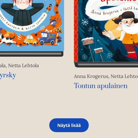
ala, Netta Lehtola
yrsky
Anna Krogerus, Netta Lehto
Tontun apulainen
Näytä lisää