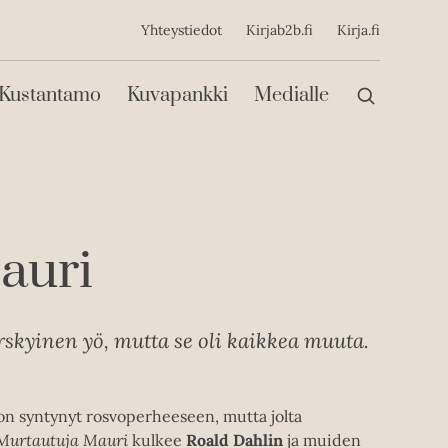
ijainen
Yhteystiedot
Kirjab2b.fi
Kirja.fi
Päävalikko
Kustantamo
Kuvapankki
Medialle
auri
yrskyinen yö, mutta se oli kaikkea muuta.
 on syntynyt rosvoperheeseen, mutta jolta
Murtautuja Mauri
kulkee
Roald Dahlin
ja muiden