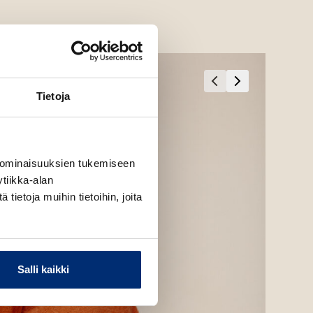
Tietoja
 ominaisuuksien tukemiseen
tiikka-alan
ietoja muihin tietoihin, joita
Salli kaikki