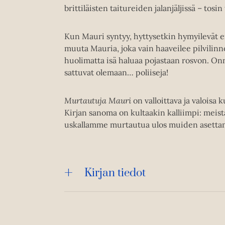
brittiläisten taitureiden jalanjäljissä – tosin
Kun Mauri syntyy, hyttysetkin hymyilevät 
muuta Mauria, joka vain haaveilee pilvilinn
huolimatta isä haluaa pojastaan rosvon. O
sattuvat olemaan… poliiseja!
Murtautuja Mauri
on valloittava ja valoisa 
Kirjan sanoma on kultaakin kalliimpi: meist
uskallamme murtautua ulos muiden asettam
Kirjan tiedot