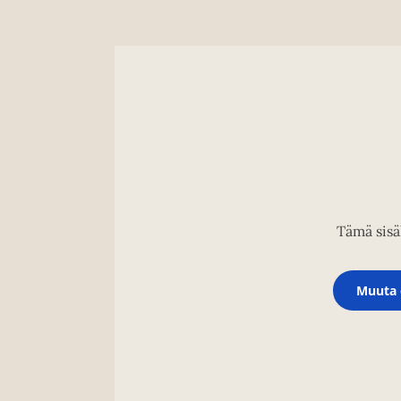
Tämä sisäl
Muuta 