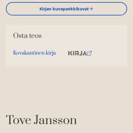
Kirjan kuvapankkikuvat
Osta teos
Kovakantinen kirja
O
K
s
i
t
r
a
j
a
.
f
i
A
Tove Jansson
u
k