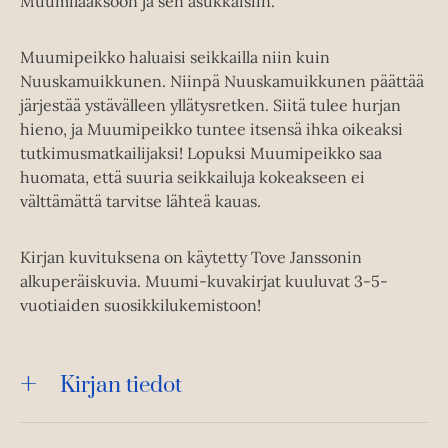
Muumilaaksoon ja sen asukkaisiin.
Muumipeikko haluaisi seikkailla niin kuin
Nuuskamuikkunen. Niinpä Nuuskamuikkunen päättää
järjestää ystävälleen yllätysretken. Siitä tulee hurjan
hieno, ja Muumipeikko tuntee itsensä ihka oikeaksi
tutkimusmatkailijaksi! Lopuksi Muumipeikko saa
huomata, että suuria seikkailuja kokeakseen ei
välttämättä tarvitse lähteä kauas.
Kirjan kuvituksena on käytetty Tove Janssonin
alkuperäiskuvia. Muumi-kuvakirjat kuuluvat 3-5-
vuotiaiden suosikkilukemistoon!
Kirjan tiedot