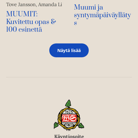
Tove Jansson, Amanda Li
Muumi ja
MUUMIT:
syntymäpäiväylläty
Kuvitettu opas &
s
100 esinettä
Näytä lisää
Käyntiosoite