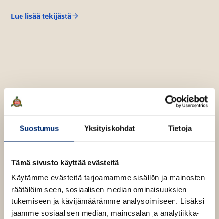
e
a
Lue lisää tekijästä
T
a
o
v
u
e
u
J
a
t
n
e
s
e
s
o
n
n
v
ä
Suostumus
Yksityiskohdat
Tietoja
l
i
l
Tämä sivusto käyttää evästeitä
e
Käytämme evästeitä tarjoamamme sisällön ja mainosten
h
räätälöimiseen, sosiaalisen median ominaisuuksien
t
tukemiseen ja kävijämäärämme analysoimiseen. Lisäksi
e
jaamme sosiaalisen median, mainosalan ja analytiikka-
e