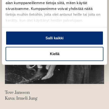
alan kumppaneillemme tietoja siitä, miten käytät
n
sivustoamme. Kumppanimme voivat yhdistää näitä
tietoja muihin tietoihin, joita olet antanut heille tai joita on
kerätty, kun olet käyttänyt heidän palvelujaan.
Salli kaikki
Kiellä
Tove Jansson
Kuva: Irmeli Jung