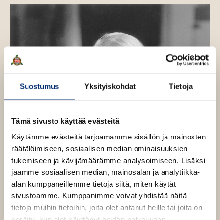
e
s
o
n
n
v
ä
l
i
l
e
Suostumus
Yksityiskohdat
Tietoja
h
t
e
Tämä sivusto käyttää evästeitä
e
Käytämme evästeitä tarjoamamme sisällön ja mainosten
n
räätälöimiseen, sosiaalisen median ominaisuuksien
tukemiseen ja kävijämäärämme analysoimiseen. Lisäksi
jaamme sosiaalisen median, mainosalan ja analytiikka-
alan kumppaneillemme tietoja siitä, miten käytät
sivustoamme. Kumppanimme voivat yhdistää näitä
tietoja muihin tietoihin, joita olet antanut heille tai joita on
kerätty, kun olet käyttänyt heidän palvelujaan.