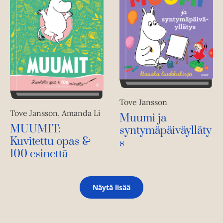
Tove Jansson
Tove Jansson, Amanda Li
Muumi ja
MUUMIT:
syntymäpäiväylläty
Kuvitettu opas &
s
100 esinettä
Näytä lisää