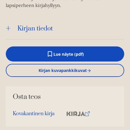
lapsiperheen kirjahyllyyn.
Kirjan tiedot
Lue näyte (pdf)
A
u
k
Kirjan kuvapankkikuvat
e
a
a
u
u
Osta teos
t
e
e
n
Kovakantinen kirja
v
O
K
ä
s
i
l