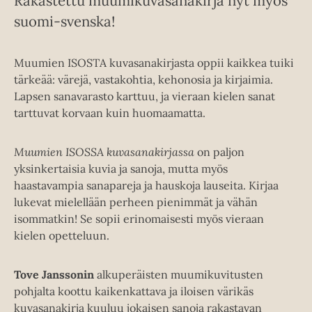
Rakastettu muumikuvasanakirja nyt myös
suomi-svenska!
Muumien ISOSTA kuvasanakirjasta oppii kaikkea tuiki
tärkeää: värejä, vastakohtia, kehonosia ja kirjaimia.
Lapsen sanavarasto karttuu, ja vieraan kielen sanat
tarttuvat korvaan kuin huomaamatta.
Muumien ISOSSA kuvasanakirjassa
on paljon
yksinkertaisia kuvia ja sanoja, mutta myös
haastavampia sanapareja ja hauskoja lauseita. Kirjaa
lukevat mielellään perheen pienimmät ja vähän
isommatkin! Se sopii erinomaisesti myös vieraan
kielen opetteluun.
Tove Janssonin
alkuperäisten muumikuvitusten
pohjalta koottu kaikenkattava ja iloisen värikäs
kuvasanakirja kuuluu jokaisen sanoja rakastavan