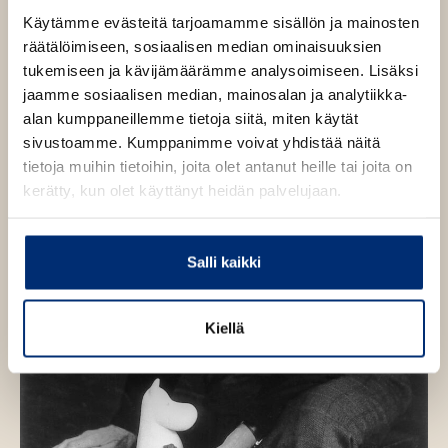
ä
Käytämme evästeitä tarjoamamme sisällön ja mainosten
l
räätälöimiseen, sosiaalisen median ominaisuuksien
i
tukemiseen ja kävijämäärämme analysoimiseen. Lisäksi
l
jaamme sosiaalisen median, mainosalan ja analytiikka-
e
alan kumppaneillemme tietoja siitä, miten käytät
h
sivustoamme. Kumppanimme voivat yhdistää näitä
t
tietoja muihin tietoihin, joita olet antanut heille tai joita on
e
kerätty, kun olet käyttänyt heidän palvelujaan.
e
n
Salli kaikki
Kiellä