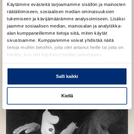
Käytämme evästeitä tarjoamamme sisällön ja mainosten
l
räätälöimiseen, sosiaalisen median ominaisuuksien
i
tukemiseen ja kävijämäärämme analysoimiseen. Lisäksi
l
jaamme sosiaalisen median, mainosalan ja analytiikka-
e
alan kumppaneillemme tietoja siitä, miten käytät
h
sivustoamme. Kumppanimme voivat yhdistää näitä
t
tietoja muihin tietoihin, joita olet antanut heille tai joita on
e
kerätty, kun olet käyttänyt heidän palvelujaan.
e
n
Salli kaikki
Kiellä