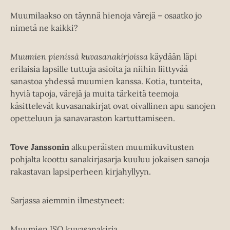
Muumilaakso on täynnä hienoja värejä – osaatko jo
nimetä ne kaikki?
Muumien pienissä kuvasanakirjoissa
käydään läpi
erilaisia lapsille tuttuja asioita ja niihin liittyvää
sanastoa yhdessä muumien kanssa. Kotia, tunteita,
hyviä tapoja, värejä ja muita tärkeitä teemoja
käsittelevät kuvasanakirjat ovat oivallinen apu sanojen
opetteluun ja sanavaraston kartuttamiseen.
Tove Janssonin
alkuperäisten muumikuvitusten
pohjalta koottu sanakirjasarja kuuluu jokaisen sanoja
rakastavan lapsiperheen kirjahyllyyn.
Sarjassa aiemmin ilmestyneet:
Muumien ISO kuvasanakirja