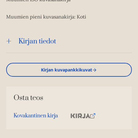
Muumien pieni kuvasanakirja: Koti
Kirjan tiedot
Kirjan kuvapankkikuvat
Osta teos
Kovakantinen kirja
O
K
s
i
t
r