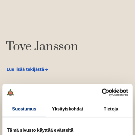
a
j
a
.
f
i
A
Tove Jansson
u
k
e
a
Lue lisää tekijästä
T
a
o
v
u
e
u
J
a
t
n
e
s
Suostumus
Yksityiskohdat
Tietoja
e
s
o
n
n
v
Tämä sivusto käyttää evästeitä
ä