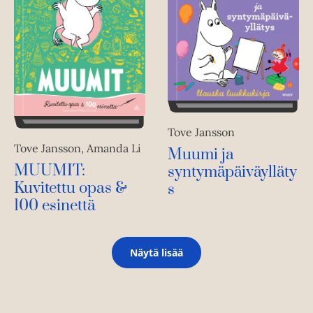
Tove Jansson
Tove Jansson, Amanda Li
Muumi ja
MUUMIT:
syntymäpäiväylläty
Kuvitettu opas &
s
100 esinettä
Näytä lisää