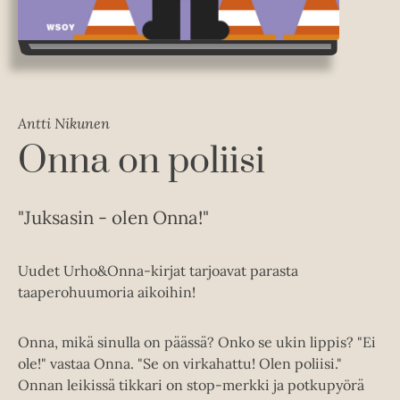
Antti Nikunen
Onna on poliisi
"Juksasin - olen Onna!"
Uudet Urho&Onna-kirjat tarjoavat parasta
taaperohuumoria aikoihin!
Onna, mikä sinulla on päässä? Onko se ukin lippis? "Ei
ole!" vastaa Onna. "Se on virkahattu! Olen poliisi."
Onnan leikissä tikkari on stop-merkki ja potkupyörä