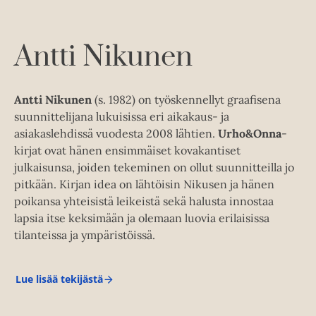
Antti Nikunen
Antti Nikunen
(s. 1982) on työskennellyt graafisena
suunnittelijana lukuisissa eri aikakaus- ja
asiakaslehdissä vuodesta 2008 lähtien.
Urho&Onna
-
kirjat ovat hänen ensimmäiset kovakantiset
julkaisunsa, joiden tekeminen on ollut suunnitteilla jo
pitkään. Kirjan idea on lähtöisin Nikusen ja hänen
poikansa yhteisistä leikeistä sekä halusta innostaa
lapsia itse keksimään ja olemaan luovia erilaisissa
tilanteissa ja ympäristöissä.
Lue lisää tekijästä
A
n
t