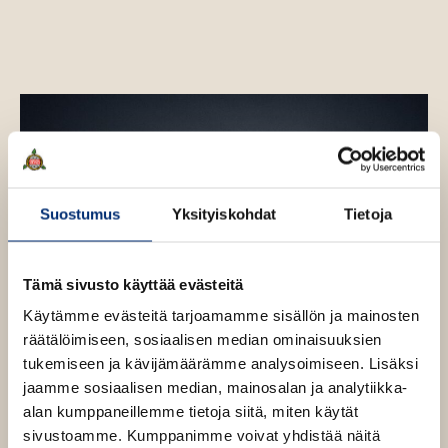
t
i
N
i
k
u
n
e
n
Suostumus
Yksityiskohdat
Tietoja
Tämä sivusto käyttää evästeitä
Käytämme evästeitä tarjoamamme sisällön ja mainosten
räätälöimiseen, sosiaalisen median ominaisuuksien
tukemiseen ja kävijämäärämme analysoimiseen. Lisäksi
jaamme sosiaalisen median, mainosalan ja analytiikka-
alan kumppaneillemme tietoja siitä, miten käytät
sivustoamme. Kumppanimme voivat yhdistää näitä