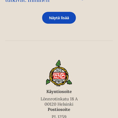
tutkivat: Ihminen
Näytä lisää
Käyntiosoite
Lönnrotinkatu 18 A
00120 Helsinki
Postiosoite
PL 1259