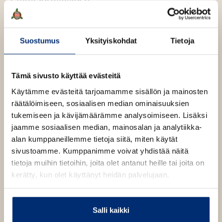
n
ä
v
l
Lue lisää tekijästä
E
ä
i
m
l
m
Suostumus
Yksityiskohdat
Tietoja
l
Johanna Venho
i
i
e
J
l
o
h
Lue lisää tekijästä
J
r
e
Tämä sivusto käyttää evästeitä
t
o
m
h
h
a
e
Käytämme evästeitä tarjoamamme sisällön ja mainosten
a
t
l
e
räätälöimiseen, sosiaalisen median ominaisuuksien
n
a
e
n
n
i
tukemiseen ja kävijämäärämme analysoimiseen. Lisäksi
e
a
n
jaamme sosiaalisen median, mainosalan ja analytiikka-
V
e
n
e
alan kumppaneillemme tietoja siitä, miten käytät
n
O
O
n
sivustoamme. Kumppanimme voivat yhdistää näitä
h
h
h
tietoja muihin tietoihin, joita olet antanut heille tai joita on
o
i
i
kerätty, kun olet käyttänyt heidän palvelujaan.
t
t
a
a
k
k
Salli kaikki
u
u