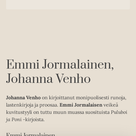
u
o
u
o
n
k
u
o
t
b
n
k
e
e
t
b
l
a
e
e
e
t
l
a
A
e
t
u
A
k
Emmi Jormalainen
u
e
k
Johanna Venho
a
e
a
a
u
a
u
Johanna Venho
on kirjoittanut monipuolisesti runoja,
u
t
lastenkirjoja ja proosaa.
Emmi Jormalaisen
veikeä
u
e
kuvitustyyli on tuttu muun muassa suosituista
Puluboi
t
e
ja Poni
-kirjoista.
e
n
e
v
Emmi Jormalainen