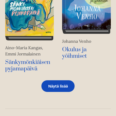
Johanna Venho
Aino-Maria Kangas,
Okulus ja
Emmi Jormalainen
yöihmiset
Sänkymönkiäisen
pyjamapäivä
Näytä lisää