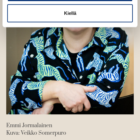
v
v
a
a
Kiellä
t
t
Emmi Jormalainen
Kuva: Veikko Somerpuro