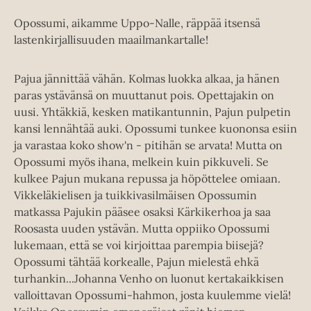
Opossumi, aikamme Uppo-Nalle, räppää itsensä
lastenkirjallisuuden maailmankartalle!
Pajua jännittää vähän. Kolmas luokka alkaa, ja hänen
paras ystävänsä on muuttanut pois. Opettajakin on
uusi. Yhtäkkiä, kesken matikantunnin, Pajun pulpetin
kansi lennähtää auki. Opossumi tunkee kuononsa esiin
ja varastaa koko show'n - pitihän se arvata! Mutta on
Opossumi myös ihana, melkein kuin pikkuveli. Se
kulkee Pajun mukana repussa ja höpöttelee omiaan.
Vikkeläkielisen ja tuikkivasilmäisen Opossumin
matkassa Pajukin pääsee osaksi Kärkikerhoa ja saa
Roosasta uuden ystävän. Mutta oppiiko Opossumi
lukemaan, että se voi kirjoittaa parempia biisejä?
Opossumi tähtää korkealle, Pajun mielestä ehkä
turhankin...Johanna Venho on luonut kertakaikkisen
valloittavan Opossumi-hahmon, josta kuulemme vielä!