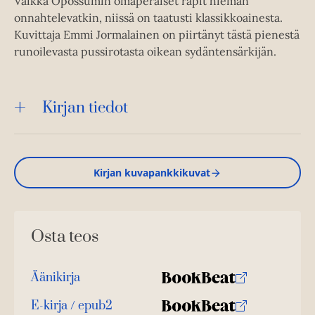
Vaikka Opossumin omaperäiset räpit hieman
onnahtelevatkin, niissä on taatusti klassikkoainesta.
Kuvittaja Emmi Jormalainen on piirtänyt tästä pienestä
runoilevasta pussirotasta oikean sydäntensärkijän.
Kirjan tiedot
Kirjan kuvapankkikuvat
Osta teos
Äänikirja
K
B
u
o
E-kirja / epub2
K
B