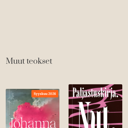
Jo
Ku
Muut teokset
Syyskuu 2026