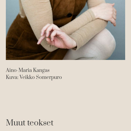
Em
Ku
Aino-Maria Kangas
Kuva: Veikko Somerpuro
Muut teokset