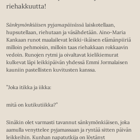
riehakkuutta!
Sänkymönkiäisen pyjamapäivässä
laiskotellaan,
hupsutellaan, riehutaan ja väsähdetään. Aino-Maria
Kankaan runot maalailevat leikki-ikäisen elämänpiiriä
milloin pehmoisin, milloin taas riehakkaan rokkaavin
vedoin. Runojen rytmi ja oivaltavat kielikiemurat
kulkevat läpi leikkipäivän yhdessä Emmi Jormalaisen
kauniin pastellisten kuvitusten kanssa.
”Joka itikka ja iikka:
mitä on kutikutiikka?”
Sinäkin olet varmasti tavannut sänkymönkiäisen, joka
aamulla venyttelee pyjamassaan ja ryntää sitten päivän
leikkeihin. Kunhan napatutkija on löytänyt