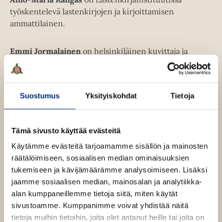
u
työskentelevä lastenkirjojen ja kirjoittamisen
u
ammattilainen.
t
e
Emmi Jormalainen
on helsinkiläinen kuvittaja ja
e
taiteen maisteri, joka tekee oman taiteen ohella
n
lastenkirjoja.
v
ä
Suostumus
Yksityiskohdat
Tietoja
Aino-Maria Kangas
l
i
Lue lisää tekijästä
A
l
Tämä sivusto käyttää evästeitä
i
e
n
Käytämme evästeitä tarjoamamme sisällön ja mainosten
h
Emmi Jormalainen
o
-
räätälöimiseen, sosiaalisen median ominaisuuksien
t
M
Lue lisää tekijästä
tukemiseen ja kävijämäärämme analysoimiseen. Lisäksi
e
E
a
m
jaamme sosiaalisen median, mainosalan ja analytiikka-
r
e
m
i
alan kumppaneillemme tietoja siitä, miten käytät
n
i
a
sivustoamme. Kumppanimme voivat yhdistää näitä
J
K
o
a
tietoja muihin tietoihin, joita olet antanut heille tai joita on