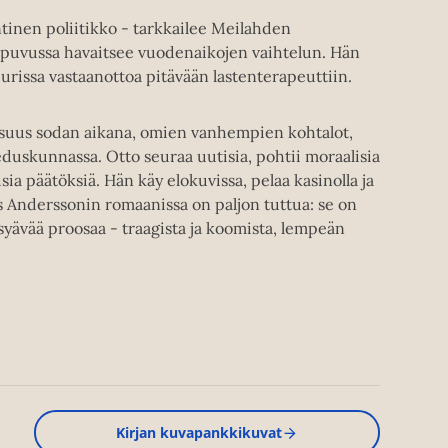
 entinen poliitikko - tarkkailee Meilahden
ipuvussa havaitsee vuodenaikojen vaihtelun. Hän
purissa vastaanottoa pitävään lastenterapeuttiin.
lapsuus sodan aikana, omien vanhempien kohtalot,
eduskunnassa. Otto seuraa uutisia, pohtii moraalisia
sia päätöksiä. Hän käy elokuvissa, pelaa kasinolla ja
 Anderssonin romaanissa on paljon tuttua: se on
yävää proosaa - traagista ja koomista, lempeän
Kirjan kuvapankkikuvat