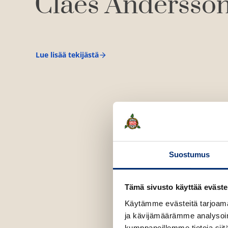
Claes Andersso
Lue lisää tekijästä
C
l
a
e
s
A
n
d
e
r
s
s
Suostumus
o
n
Tämä sivusto käyttää eväste
Käytämme evästeitä tarjoama
ja kävijämäärämme analysoim
kumppaneillemme tietoja siitä