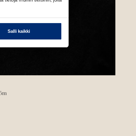
Salli kaikki
röm