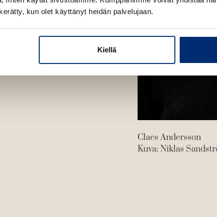
e
n kerätty, kun olet käyttänyt heidän palvelujaan.
n
Kiellä
Claes Andersson
Kuva: Niklas Sandst