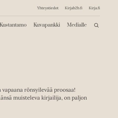
ijainen
Yhteystiedot
Kirjab2b.fi
Kirja.fi
Päävalikko
Kustantamo
Kuvapankki
Medialle
a vapaana rönsyilevää proosaa!
nsä muisteleva kirjailija, on paljon