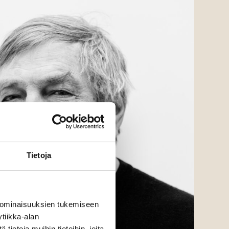
Tietoja
 ominaisuuksien tukemiseen
tiikka-alan
ietoja muihin tietoihin, joita