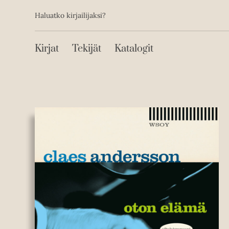
Toissijainen
Hyppää
Haluatko kirjailijaksi?
sisältöön
Päävalikko
Kirjat
Tekijät
Katalogit