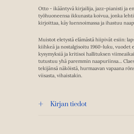
Otto - ikääntyvä kirjailija, jazz-pianisti ja
työhuoneensa ikkunasta koivua, jonka leht
kirjoittaa, käy luennoimassa ja ihastuu naa
Muistot eletystä elämästä hiipivät esiin: 
kiihkeä ja nostalgisoitu 1960-luku, vuodet 
kysymyksiä ja kritisoi hallituksen viimeaikai
tutustuu yhä paremmin naapuriinsa... Claes
tekijänsä näköistä, hurmaavan vapaana röns
viisasta, vihaistakin.
Kirjan tiedot