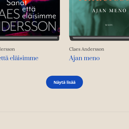
dersson
Claes Andersson
että eläisimme
Ajan meno
Näytä lisää