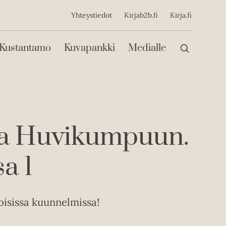
ijainen
Yhteystiedot
Kirjab2b.fi
Kirja.fi
Päävalikko
Kustantamo
Kuvapankki
Medialle
aa Huvikumpuun.
a 1
loisissa kuunnelmissa!