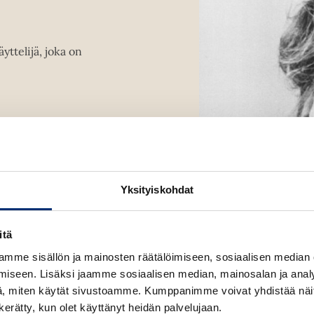
a
k
k
u
u
u
u
v
v
yttelijä, joka on
t
a
a
e
t
t
e
n
v
ä
l
i
l
Yksityiskohdat
e
h
itä
t
e
mme sisällön ja mainosten räätälöimiseen, sosiaalisen median
e
iseen. Lisäksi jaamme sosiaalisen median, mainosalan ja analy
n
, miten käytät sivustoamme. Kumppanimme voivat yhdistää näitä t
n kerätty, kun olet käyttänyt heidän palvelujaan.