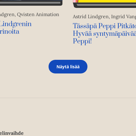
indgren, Qvisten Animation
Astrid Lindgren, Ingrid Va
 Lindgrenin
Tässäpä Peppi Pitkät
rinoita
Hyvää syntymäpäivää
Peppi!
Näytä lisää
elinvaihde