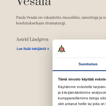
Vesala
Paula Vesala on rakastettu muusikko, sanoittaja ja nä
koulutukseltaan dramaturgi.
Astrid Lindgren
Lue lisää tekijästä
A
s
t
r
Suostumus
i
d
L
i
Tämä sivusto käyttää eväste
n
d
Käytämme evästeitä tarjoama
g
ja kävijämäärämme analysoim
r
kumppaneillemme tietoja siitä
e
n
olet antanut heille tai joita o