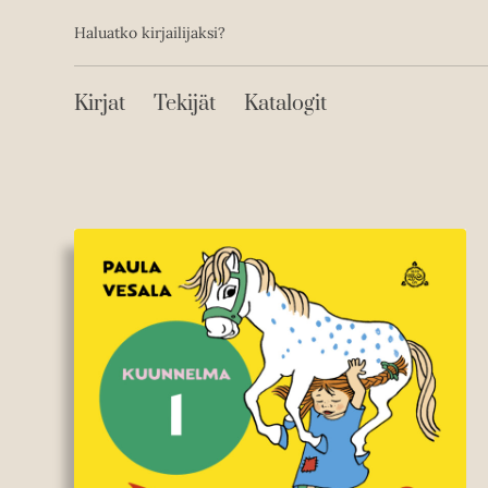
Toissijainen
Hyppää
Haluatko kirjailijaksi?
sisältöön
Päävalikko
Kirjat
Tekijät
Katalogit