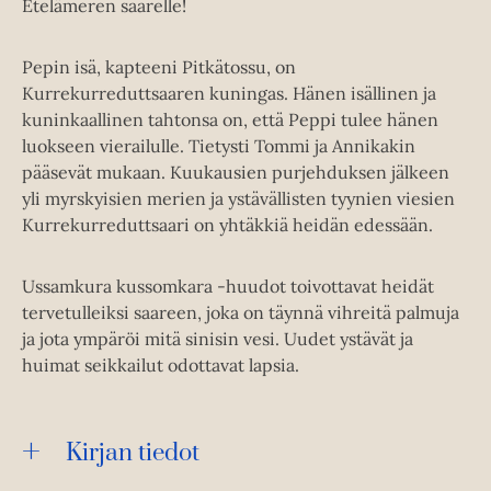
Etelämeren saarelle!
Pepin isä, kapteeni Pitkätossu, on
Kurrekurreduttsaaren kuningas. Hänen isällinen ja
kuninkaallinen tahtonsa on, että Peppi tulee hänen
luokseen vierailulle. Tietysti Tommi ja Annikakin
pääsevät mukaan. Kuukausien purjehduksen jälkeen
yli myrskyisien merien ja ystävällisten tyynien viesien
Kurrekurreduttsaari on yhtäkkiä heidän edessään.
Ussamkura kussomkara -huudot toivottavat heidät
tervetulleiksi saareen, joka on täynnä vihreitä palmuja
ja jota ympäröi mitä sinisin vesi. Uudet ystävät ja
huimat seikkailut odottavat lapsia.
Kirjan tiedot