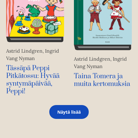
Astrid Lindgren, Ingrid
Vang Nyman
Astrid Lindgren, Ingrid
Vang Nyman
Tässäpä Peppi
Pitkätossu: Hyvää
Taina Tomera ja
syntymäpäivää,
muita kertomuksia
Peppi!
Näytä lisää