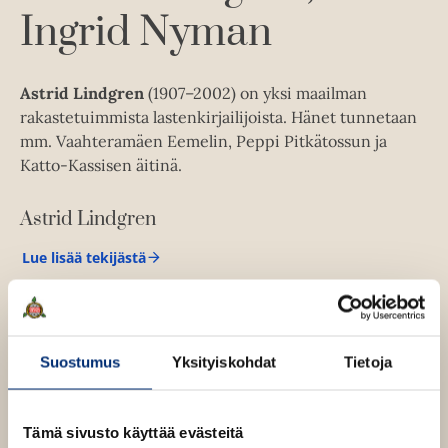
k
Ingrid Nyman
e
a
a
Astrid Lindgren
(1907–2002) on yksi maailman
u
rakastetuimmista lastenkirjailijoista. Hänet tunnetaan
u
mm. Vaahteramäen Eemelin, Peppi Pitkätossun ja
t
Katto-Kassisen äitinä.
e
e
Astrid Lindgren
n
v
Lue lisää tekijästä
A
ä
s
l
t
r
i
i
l
d
Suostumus
Yksityiskohdat
Tietoja
L
e
i
h
n
O
O
t
d
Tämä sivusto käyttää evästeitä
g
h
h
e