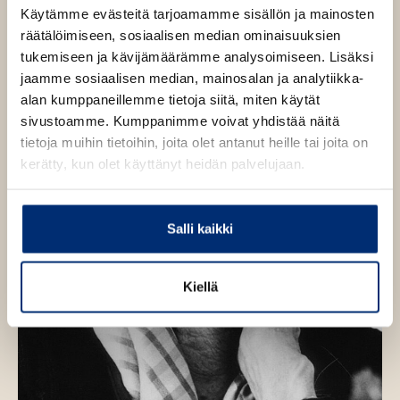
r
i
i
Käytämme evästeitä tarjoamamme sisällön ja mainosten
e
e
t
t
n
räätälöimiseen, sosiaalisen median ominaisuuksien
n
a
a
tukemiseen ja kävijämäärämme analysoimiseen. Lisäksi
k
k
jaamme sosiaalisen median, mainosalan ja analytiikka-
u
u
alan kumppaneillemme tietoja siitä, miten käytät
v
v
sivustoamme. Kumppanimme voivat yhdistää näitä
a
a
tietoja muihin tietoihin, joita olet antanut heille tai joita on
t
t
kerätty, kun olet käyttänyt heidän palvelujaan.
Salli kaikki
Kiellä