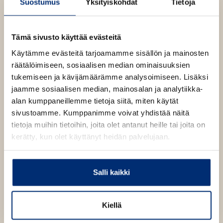
Suostumus
Yksityiskohdat
Tietoja
a
u
Tampereella asuva palkittu kirjailija, jonka teosten
t
a
u
kaunis kieli ja maaginen realismi ihastuttavat.
Pitkä
e
u
t
ikävä
on Kaukosen saaritrilogian kolmas, itsenäinen
e
Tämä sivusto käyttää evästeitä
u
e
romaani teosten
Kohina
(2014) ja
Saari, jonne linnut
n
t
Käytämme evästeitä tarjoamamme sisällön ja mainosten
e
lentävät kuolemaan
(2020) rinnalla.
v
e
räätälöimiseen, sosiaalisen median ominaisuuksien
n
ä
e
tukemiseen ja kävijämäärämme analysoimiseen. Lisäksi
v
l
n
Lue lisää tekijästä
jaamme sosiaalisen median, mainosalan ja analytiikka-
ä
K
i
v
a
alan kumppaneillemme tietoja siitä, miten käytät
l
l
t
ä
sivustoamme. Kumppanimme voivat yhdistää näitä
i
j
e
l
tietoja muihin tietoihin, joita olet antanut heille tai joita on
a
l
h
K
i
kerätty, kun olet käyttänyt heidän palvelujaan.
e
t
a
l
h
u
e
e
k
t
e
o
h
Salli kaikki
e
n
n
t
e
e
n
e
n
Kiellä
e
n