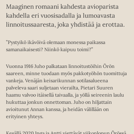
Maaginen romaani kahdesta avioparista
kahdella eri vuosisadalla ja lumoavasta
linnoitussaaresta, joka yhdistää ja erottaa.
”Pystyikö ikävöivä olemaan monessa paikassa
samanaikaisesti? Niinkö kaipuu toimi?”
Vuonna 1916 Juho palkataan linnoitustöihin Örön
saareen, minne tuodaan myös pakkotyöhön tuomittuja
vankeja. Venäjän keisarikunnan sotilasalueena
palveleva saari suljetaan vierailta, Pietari Suuren
haamu valvoo itäisellä taivaalla, ja yöllä seireenin laulu
hukuttaa jonkun onnettoman. Juho on hiljattain
avioitunut Annan kanssa, ja heidän välillään on
erityinen yhteys.
Kesällä 2020 Inga ja Antti viettävät viikonlopun Örössä.