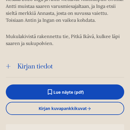
Antti muistaa saaren varusmiesajaltaan, ja Inga etsii
sieltä merkkiä Annasta, josta on suvussa vaiettu.
Toisiaan Antin ja Ingan on vaikea kohdata.
Mukulakivistä rakennettu tie, Pitkä Ikävä, kulkee läpi
saaren ja sukupolvien.
Kirjan tiedot
Lue näyte (pdf)
A
u
k
Kirjan kuvapankkikuvat
e
a
a
u
u