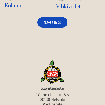
Kohina
Vihkivedet
Näytä lisää
Käyntiosoite
Lönnrotinkatu 18 A
00120 Helsinki
Postiosoite