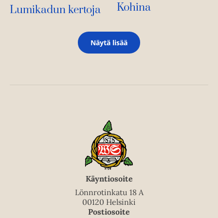
Kohina
Lumikadun kertoja
Näytä lisää
Käyntiosoite
Lönnrotinkatu 18 A
00120 Helsinki
Postiosoite