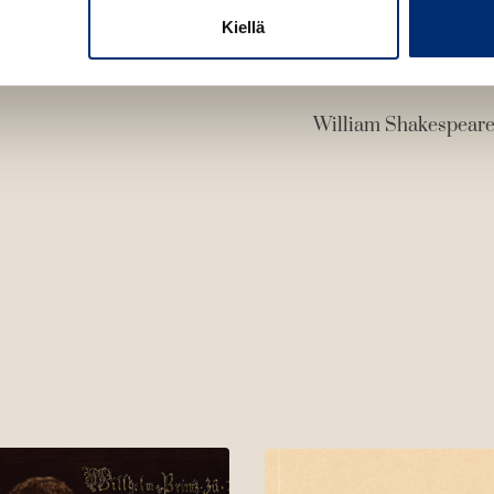
Kiellä
William Shakespear