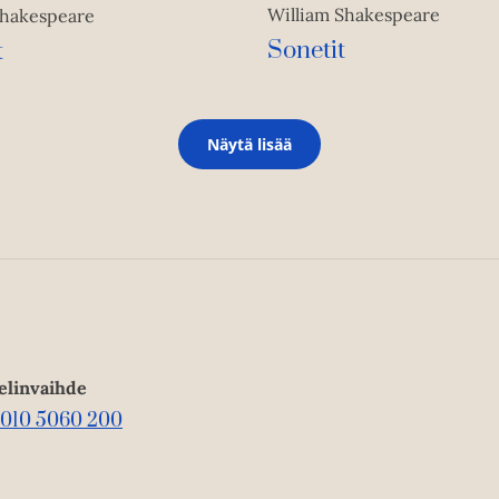
William Shakespeare
Shakespeare
Sonetit
t
Näytä lisää
elinvaihde
010 5060 200