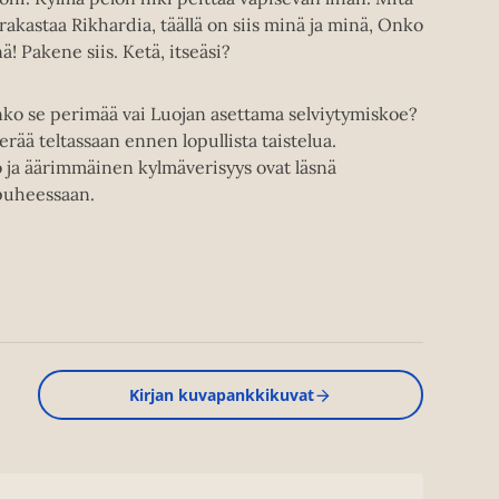
akastaa Rikhardia, täällä on siis minä ja minä, Onko
ä! Pakene siis. Ketä, itseäsi?
ko se perimää vai Luojan asettama selviytymiskoe?
ää teltassaan ennen lopullista taistelua.
o ja äärimmäinen kylmäverisyys ovat läsnä
ipuheessaan.
Kirjan kuvapankkikuvat