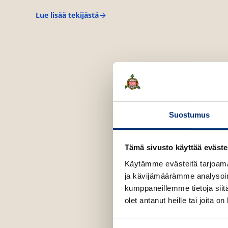
Lue lisää tekijästä
W
i
l
l
i
a
m
S
h
a
k
e
Suostumus
s
p
e
Tämä sivusto käyttää eväste
a
r
Käytämme evästeitä tarjoama
e
ja kävijämäärämme analysoim
kumppaneillemme tietoja siitä
olet antanut heille tai joita o