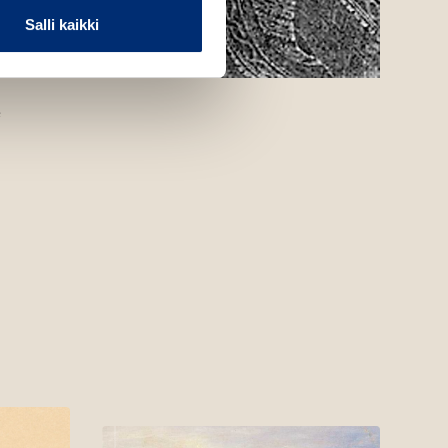
Salli kaikki
e