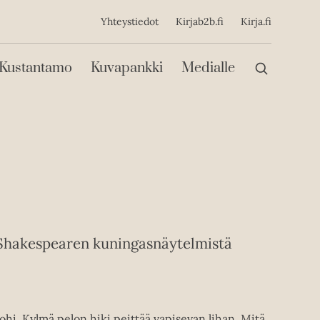
ijainen
Yhteystiedot
Kirjab2b.fi
Kirja.fi
Päävalikko
Kustantamo
Kuvapankki
Medialle
Shakespearen kuningasnäytelmistä
hi. Kylmä pelon hiki peittää vapisevan lihan. Mitä