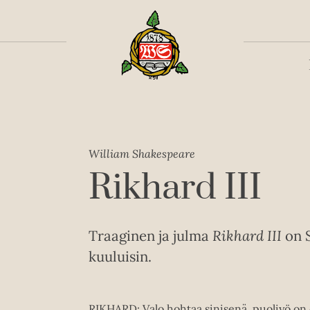
Toiss
William Shakespeare
Rikhard III
Traaginen ja julma
Rikhard III
on 
kuuluisin.
RIKHARD: Valo hohtaa sinisenä, puoliyö on o