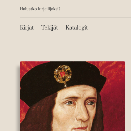
Toissijainen
Hyppää
Haluatko kirjailijaksi?
sisältöön
Päävalikko
Kirjat
Tekijät
Katalogit