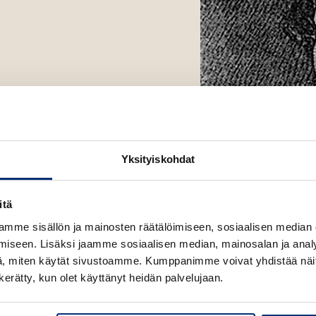
u
t
u
e
t
e
e
n
e
v
n
ä
v
l
ä
i
l
l
Yksityiskohdat
i
e
l
h
e
t
itä
h
e
mme sisällön ja mainosten räätälöimiseen, sosiaalisen median
t
e
iseen. Lisäksi jaamme sosiaalisen median, mainosalan ja analy
e
n
, miten käytät sivustoamme. Kumppanimme voivat yhdistää näitä t
e
n kerätty, kun olet käyttänyt heidän palvelujaan.
n