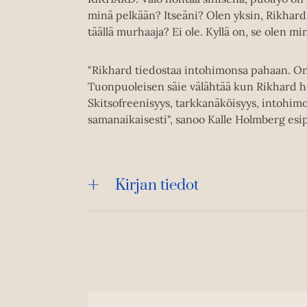
minä pelkään? Itseäni? Olen yksin, Rikhardr
täällä murhaaja? Ei ole. Kyllä on, se olen min
"Rikhard tiedostaa intohimonsa pahaan. On
Tuonpuoleisen säie välähtää kun Rikhard her
Skitsofreenisyys, tarkkanäköisyys, intohim
samanaikaisesti", sanoo Kalle Holmberg es
Kirjan tiedot