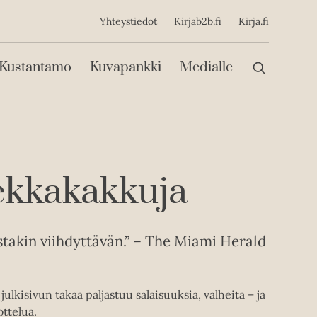
ijainen
Yhteystiedot
Kirjab2b.fi
Kirja.fi
Päävalikko
Kustantamo
Kuvapankki
Medialle
iekkakakkuja
takin viihdyttävän.” – The Miami Herald
ulkisivun takaa paljastuu salaisuuksia, valheita – ja
ttelua.