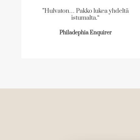
i
i
”Hulvaton… Pakko lukea yhdeltä
s
s
istumalta.“
t
t
Philadephia Enquirer