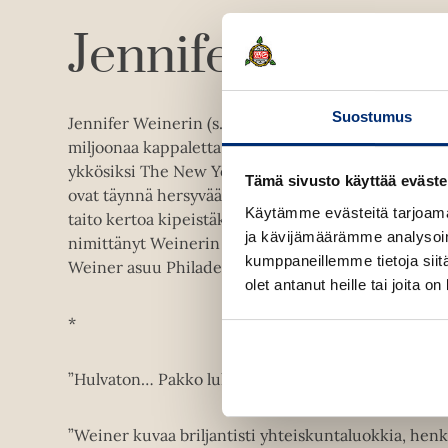
Jennifer Weiner
Suostumus
Jennifer Weinerin (s. 1970) romaaneja on myyty maail
miljoonaa kappaletta 36 eri maassa. Hänen kirjansa 
ykkösiksi The New York Timesin bestsellerlistalla.
Tämä sivusto käyttää eväste
ovat täynnä hersyvää sanailua ja herkullisia henkil
Käytämme evästeitä tarjoama
taito kertoa kipeistäkin asioista kevyesti. The New
ja kävijämäärämme analysoim
nimittänyt Weinerin "kesäkirjojen kiistattomaksi ku
kumppaneillemme tietoja siitä
Weiner asuu Philadelphiassa perheensä kanssa.
olet antanut heille tai joita o
*
”Hulvaton… Pakko lukea yhdeltä istumalta.” – Phil
”Weiner kuvaa briljantisti yhteiskuntaluokkia, hen