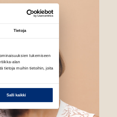
Tietoja
 ominaisuuksien tukemiseen
tiikka-alan
ietoja muihin tietoihin, joita
Salli kaikki