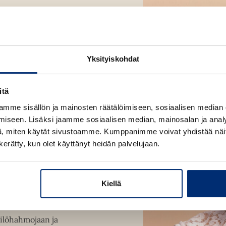
Yksityiskohdat
manlaajuisesti yli 11
nousevat järjestään
 Weinerin romaanit
itä
öhahmoja. Hänellä on
mme sisällön ja mainosten räätälöimiseen, sosiaalisen median
 York Times on
iseen. Lisäksi jaamme sosiaalisen median, mainosalan ja analy
ningattareksi".
, miten käytät sivustoamme. Kumppanimme voivat yhdistää näitä t
n kerätty, kun olet käyttänyt heidän palvelujaan.
Kiellä
adephia Enquirer
kilöhahmojaan ja