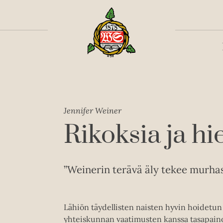
Toiss
Jennifer Weiner
Rikoksia ja h
”Weinerin terävä äly tekee murhas
Lähiön täydellisten naisten hyvin hoidetun j
yhteiskunnan vaatimusten kanssa tasapaino