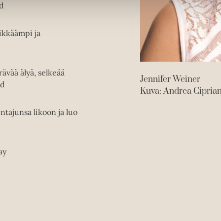
ld
ikkäämpi ja
rävää älyä, selkeää
Jennifer Weiner
ld
Kuva: Andrea Cipria
ajunsa likoon ja luo
ay