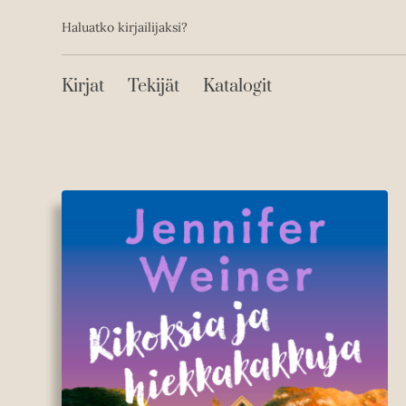
Toissijainen
Hyppää
Haluatko kirjailijaksi?
sisältöön
Päävalikko
Kirjat
Tekijät
Katalogit