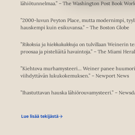
lähiötunnelmaa.” – The Washington Post Book Wor
”2000-luvun Peyton Place, mutta modernimpi, tyyl
hauskempi kuin esikuvansa.” – The Boston Globe
”
Rikoksia ja hiekkakakkuja
on tulvillaan Weinerin te
proosaa ja pisteliäitä havaintoja.” – The Miami Hera
”Kiehtova murhamysteeri… Weiner panee huumorint
viihdyttävän lukukokemuksen.” – Newport News
”Ihastuttavan hauska lähiörouvamysteeri.” – Newsd
Lue lisää tekijästä
J
e
n
n