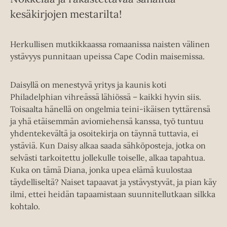
kesäkirjojen mestarilta!
Herkullisen mutkikkaassa romaanissa naisten välinen
ystävyys punnitaan upeissa Cape Codin maisemissa.
Daisyllä on menestyvä yritys ja kaunis koti
Philadelphian vihreässä lähiössä – kaikki hyvin siis.
Toisaalta hänellä on ongelmia teini-ikäisen tyttärensä
ja yhä etäisemmän aviomiehensä kanssa, työ tuntuu
yhdentekevältä ja osoitekirja on täynnä tuttavia, ei
ystäviä. Kun Daisy alkaa saada sähköposteja, jotka on
selvästi tarkoitettu jollekulle toiselle, alkaa tapahtua.
Kuka on tämä Diana, jonka upea elämä kuulostaa
täydelliseltä? Naiset tapaavat ja ystävystyvät, ja pian käy
ilmi, ettei heidän tapaamistaan suunnitellutkaan silkka
kohtalo.