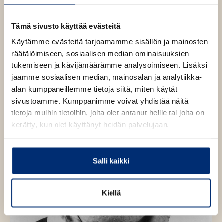
r
h
i
t
d
Tämä sivusto käyttää evästeitä
L
e
i
e
Käytämme evästeitä tarjoamamme sisällön ja mainosten
n
O
O
n
d
räätälöimiseen, sosiaalisen median ominaisuuksien
g
h
h
tukemiseen ja kävijämäärämme analysoimiseen. Lisäksi
r
i
i
jaamme sosiaalisen median, mainosalan ja analytiikka-
e
t
t
n
alan kumppaneillemme tietoja siitä, miten käytät
a
a
sivustoamme. Kumppanimme voivat yhdistää näitä
k
k
tietoja muihin tietoihin, joita olet antanut heille tai joita on
u
u
kerätty, kun olet käyttänyt heidän palvelujaan.
v
v
a
a
t
t
Salli kaikki
Kiellä