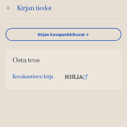
Kirjan tiedot
Kirjan kuvapankkikuvat
Osta teos
Kovakantinen kirja
O
K
s
i
t
r
a
j
a
.
f