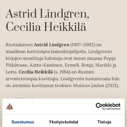
i
A
Astrid Lindgren
u
k
Cecilia Heikkilä
e
a
a
Ruotsalainen
Astrid Lindgren
(1907–2002) on
u
maailman luetuimpia lastenkirjailijoita. Lindgrenin
u
kirjojen suosittuja hahmoja ovat muun muassa Peppi
t
Pitkätossu, Katto-Kassinen, Eemeli, Ronja, Marikki ja
e
Lotta.
Cecilia Heikkilä
(s. 1984) on Ruotsin
e
arvostetuimpia kuvittajia. Lindgrenin tuotannosta hän
n
on aiemmin kuvittanut teoksen
Muistan joulun
(2021).
v
ä
Astrid Lindgren
l
i
Lue lisää tekijästä
A
l
s
Suostumus
Yksityiskohdat
Tietoja
e
t