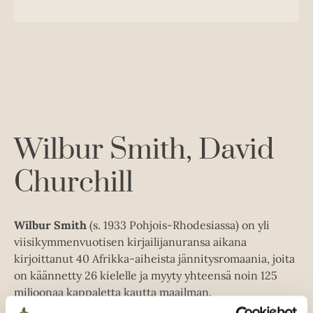
i
u
o
l
u
o
n
k
e
u
o
t
b
h
n
k
t
e
e
e
t
b
l
a
e
e
e
n
e
t
l
a
A
e
t
u
A
k
Wilbur Smith
David
u
e
k
Churchill
a
e
a
a
u
a
u
Wilbur Smith
(s. 1933 Pohjois-Rhodesiassa) on yli
u
t
viisikymmenvuotisen kirjailijanuransa aikana
u
e
kirjoittanut 40 Afrikka-aiheista jännitysromaania, joita
t
e
on käännetty 26 kielelle ja myyty yhteensä noin 125
e
n
miljoonaa kappaletta kautta maailman.
e
v
David Churchill
(pseudonyymi) on toimittaja ja