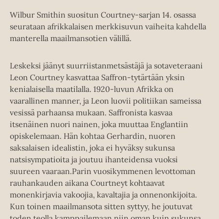
Wilbur Smithin suositun Courtney-sarjan 14. osassa
seurataan afrikkalaisen merkkisuvun vaiheita kahdella
manterella maailmansotien välillä.
Leskeksi jäänyt suurriistanmetsästäjä ja sotaveteraani
Leon Courtney kasvattaa Saffron-tytärtään yksin
kenialaisella maatilalla. 1920-luvun Afrikka on
vaarallinen manner, ja Leon luovii politiikan sameissa
vesissä parhaansa mukaan. Saffronista kasvaa
itsenäinen nuori nainen, joka muuttaa Englantiin
opiskelemaan. Hän kohtaa Gerhardin, nuoren
saksalaisen idealistin, joka ei hyväksy sukunsa
natsisympatioita ja joutuu ihanteidensa vuoksi
suureen vaaraan.Parin vuosikymmenen levottoman
rauhankauden aikana Courtneyt kohtaavat
monenkirjavia vakoojia, kavaltajia ja onnenonkijoita.
Kun toinen maailmansota sitten syttyy, he joutuvat
toden teolla kamppailemaan niin oman kuin sukunsa