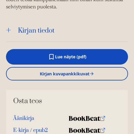
selviytymisen puolesta.
Kirjan tiedot
Lue näyte (pdf)
A
u
k
Kirjan kuvapankkikuvat
e
a
a
u
u
Osta teos
t
e
e
n
Äänikirja
v
K
B
ä
u
o
E-kirja / epub2
l
K
B