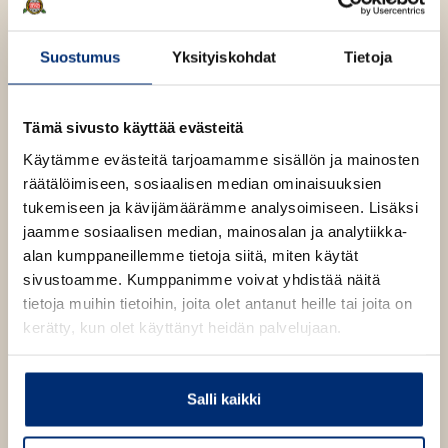
n
ä
kirjailija, joka tunnetaan parhaiten historiallisesta
The
v
l
Leopards of Normandy
-trilogiastaan. Churchill on
ä
Suostumus
Yksityiskohdat
Tietoja
i
julkaissut 17 kirjaa, ja hänen tuotantoaan on käännetty
l
l
parillekymmenelle kielelle.
i
e
l
Tämä sivusto käyttää evästeitä
h
Wilbur Smith
e
t
Käytämme evästeitä tarjoamamme sisällön ja mainosten
h
e
Lue lisää tekijästä
räätälöimiseen, sosiaalisen median ominaisuuksien
W
t
e
i
tukemiseen ja kävijämäärämme analysoimiseen. Lisäksi
e
l
n
jaamme sosiaalisen median, mainosalan ja analytiikka-
b
e
alan kumppaneillemme tietoja siitä, miten käytät
u
n
r
sivustoamme. Kumppanimme voivat yhdistää näitä
S
tietoja muihin tietoihin, joita olet antanut heille tai joita on
m
i
kerätty, kun olet käyttänyt heidän palvelujaan.
O
O
t
h
h
h
i
i
Salli kaikki
t
t
a
a