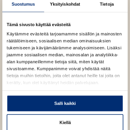
n
k
Suostumus
Yksityiskohdat
Tietoja
t
b
e
e
l
a
Tämä sivusto käyttää evästeitä
e
t
Käytämme evästeitä tarjoamamme sisällön ja mainosten
A
Antony Beevor
räätälöimiseen, sosiaalisen median ominaisuuksien
u
tukemiseen ja kävijämäärämme analysoimiseen. Lisäksi
k
jaamme sosiaalisen median, mainosalan ja analytiikka-
e
alan kumppaneillemme tietoja siitä, miten käytät
a
Lue lisää tekijästä
sivustoamme. Kumppanimme voivat yhdistää näitä
A
a
n
tietoja muihin tietoihin, joita olet antanut heille tai joita on
t
u
kerätty, kun olet käyttänyt heidän palvelujaan.
o
u
n
y
t
B
e
e
Salli kaikki
e
e
v
n
o
v
Kiellä
r
ä