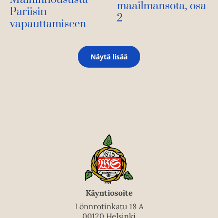
maailmansota, osa
Pariisin
2
vapauttamiseen
Näytä lisää
Käyntiosoite
Lönnrotinkatu 18 A
00120 Helsinki