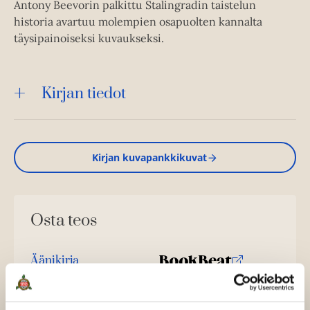
Antony Beevorin palkittu Stalingradin taistelun
historia avartuu molempien osapuolten kannalta
täysipainoiseksi kuvaukseksi.
Kirjan tiedot
Kirjan kuvapankkikuvat
Osta teos
Äänikirja
K
B
u
o
u
o