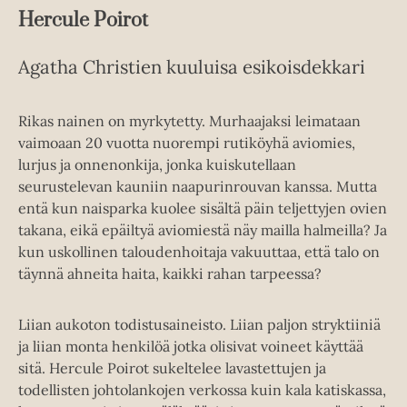
Hercule Poirot
Agatha Christien kuuluisa esikoisdekkari
Rikas nainen on myrkytetty. Murhaajaksi leimataan
vaimoaan 20 vuotta nuorempi rutiköyhä aviomies,
lurjus ja onnenonkija, jonka kuiskutellaan
seurustelevan kauniin naapurinrouvan kanssa. Mutta
entä kun naisparka kuolee sisältä päin teljettyjen ovien
takana, eikä epäiltyä aviomiestä näy mailla halmeilla? Ja
kun uskollinen taloudenhoitaja vakuuttaa, että talo on
täynnä ahneita haita, kaikki rahan tarpeessa?
Liian aukoton todistusaineisto. Liian paljon stryktiiniä
ja liian monta henkilöä jotka olisivat voineet käyttää
sitä. Hercule Poirot sukeltelee lavastettujen ja
todellisten johtolankojen verkossa kuin kala katiskassa,