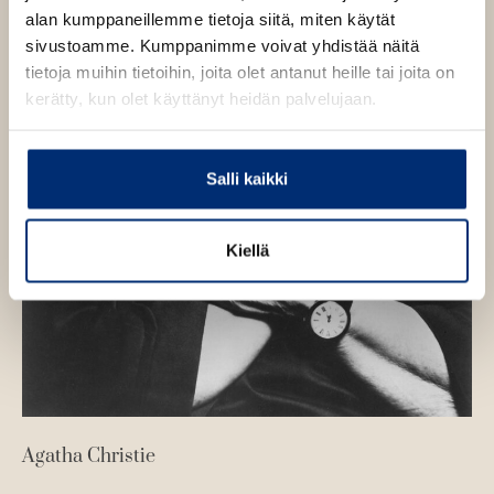
alan kumppaneillemme tietoja siitä, miten käytät
sivustoamme. Kumppanimme voivat yhdistää näitä
tietoja muihin tietoihin, joita olet antanut heille tai joita on
kerätty, kun olet käyttänyt heidän palvelujaan.
Salli kaikki
Kiellä
Agatha Christie