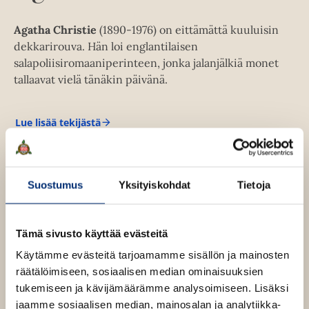
Agatha Christie
(1890-1976) on eittämättä kuuluisin
dekkarirouva. Hän loi englantilaisen
salapoliisiromaaniperinteen, jonka jalanjälkiä monet
tallaavat vielä tänäkin päivänä.
Lue lisää tekijästä
A
g
a
t
h
Suostumus
Yksityiskohdat
Tietoja
a
C
h
r
i
Tämä sivusto käyttää evästeitä
s
Käytämme evästeitä tarjoamamme sisällön ja mainosten
t
i
räätälöimiseen, sosiaalisen median ominaisuuksien
e
tukemiseen ja kävijämäärämme analysoimiseen. Lisäksi
jaamme sosiaalisen median, mainosalan ja analytiikka-