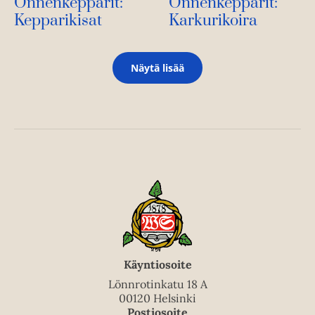
Onnenkepparit:
Onnenkepparit:
Kepparikisat
Karkurikoira
Näytä lisää
Käyntiosoite
Lönnrotinkatu 18 A
00120 Helsinki
Postiosoite