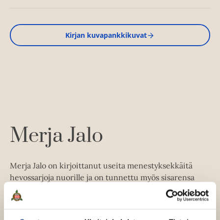
Kirjan kuvapankkikuvat
Merja Jalo
Merja Jalo on kirjoittanut useita menestyksekkäitä
hevossarjoja nuorille ja on tunnettu myös sisarensa
Marvi Jalon kanssa yhdessä tekemistään Jesse-
koirakirjoista. Jalolla on vankka kokemus hevosten
kanssa työskentelystä: kirjailijan lapsuudenkotiin tuli