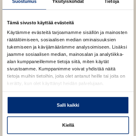
Suostumus
Yksityiskohdat
Tietoja
ensimmäinen hevonen hänen ollessaan 8-vuotias ja
aikuisena kilpahevosten kasvatuksesta tuli elämäntapa
omalla ravitallilla. Jouduttuaan hevosonnettomuuteen
Tämä sivusto käyttää evästeitä
Jalon on täytynyt luopua omista hevosista, mutta
hevoset ovat aina kirjailijan sydäntä lähellä.
Käytämme evästeitä tarjoamamme sisällön ja mainosten
räätälöimiseen, sosiaalisen median ominaisuuksien
tukemiseen ja kävijämäärämme analysoimiseen. Lisäksi
Lue lisää tekijästä
M
jaamme sosiaalisen median, mainosalan ja analytiikka-
e
alan kumppaneillemme tietoja siitä, miten käytät
r
j
sivustoamme. Kumppanimme voivat yhdistää näitä
a
tietoja muihin tietoihin, joita olet antanut heille tai joita on
J
kerätty, kun olet käyttänyt heidän palvelujaan.
a
l
o
Salli kaikki
Kiellä