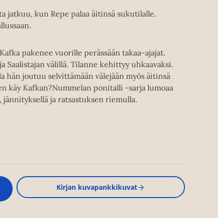
a jatkuu, kun Repe palaa äitinsä sukutilalle.
allussaan.
Kafka pakenee vuorille perässään takaa-ajajat.
aalistajan välillä. Tilanne kehittyy uhkaavaksi.
la hän joutuu selvittämään välejään myös äitinsä
iten käy Kafkan?Nummelan ponitalli -sarja lumoaa
 jännityksellä ja ratsastuksen riemulla.
Kirjan kuvapankkikuvat