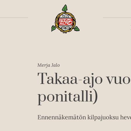
Toiss
Merja Jalo
Takaa-ajo vu
ponitalli)
Ennennäkemätön kilpajuoksu hevo