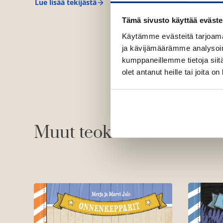
Lue lisää tekijästä
M
e
Tämä sivusto käyttää eväste
r
j
Käytämme evästeitä tarjoama
a
J
ja kävijämäärämme analysoim
a
kumppaneillemme tietoja siitä
l
olet antanut heille tai joita o
o
Muut teokset