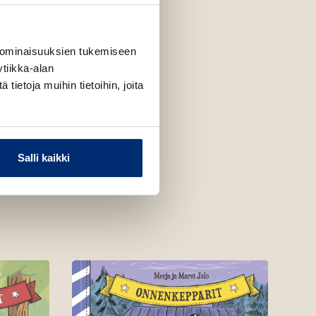
 ominaisuuksien tukemiseen
tiikka-alan
ietoja muihin tietoihin, joita
Salli kaikki