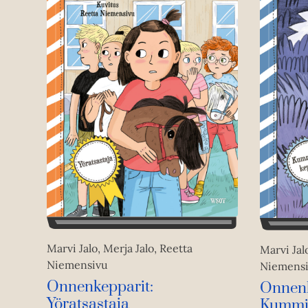
Marvi Jalo, Merja Jalo, Reetta
Marvi Jal
Niemensivu
Niemens
Onnenkepparit:
Onnenk
Yöratsastaja
Kummi