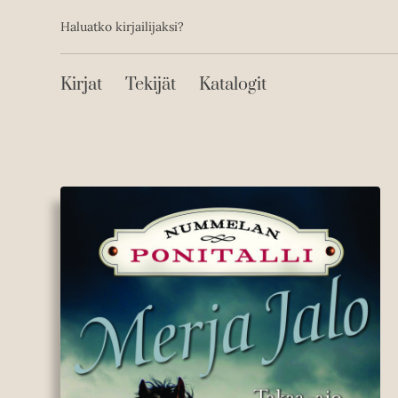
Toissijainen
Hyppää
Haluatko kirjailijaksi?
sisältöön
Päävalikko
Kirjat
Tekijät
Katalogit