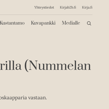
ijainen
Yhteystiedot
Kirjab2b.fi
Kirja.fi
Päävalikko
Kustantamo
Kuvapankki
Medialle
orilla (Nummelan
skaapparia vastaan.