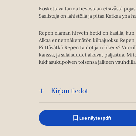
Koskettava tarina hevostaan etsivästä pojast
Saalistaja on lähistöllä ja pitää Kafkaa yhä h
Repen elämän hirvein hetki on käsillä, kun 
Alkaa ennennäkemätön kilpajuoksu Repen ja S
Riittävätkö Repen taidot ja rohkeus? Vuoril
kanssa, ja salaisuudet alkavat paljastua. M
lukijasukupolven toisensa jälkeen vauhdilla,
Kirjan tiedot
Lue näyte (pdf)
A
u
k
e