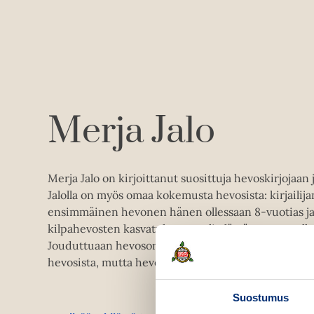
Merja Jalo
Merja Jalo on kirjoittanut suosittuja hevoskirjojaan 
Jalolla on myös omaa kokemusta hevosista: kirjailij
ensimmäinen hevonen hänen ollessaan 8-vuotias ja
kilpahevosten kasvatuksesta tuli elämäntapa omalla ra
Jouduttuaan hevosonnettomuuteen Jalon on täytyn
hevosista, mutta hevoset ovat aina kirjailijan sydäntä
Suostumus