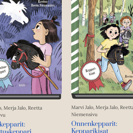
Marvi Jalo, Merja Jalo, Reett
o, Merja Jalo, Reetta
Niemensivu
ivu
Onnenkepparit:
epparit:
Kepparikisat
tuskeppari