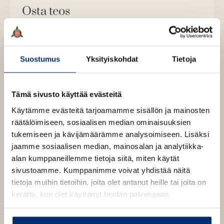
Osta teos
Äänikirja
K
B
u
o
Suostumus
Yksityiskohdat
Tietoja
E-kirja / epub3
K
B
u
o
u
o
n
k
u
o
t
b
Tämä sivusto käyttää evästeitä
n
k
e
e
Käytämme evästeitä tarjoamamme sisällön ja mainosten
t
b
l
a
räätälöimiseen, sosiaalisen median ominaisuuksien
e
e
e
t
tukemiseen ja kävijämäärämme analysoimiseen. Lisäksi
l
a
A
jaamme sosiaalisen median, mainosalan ja analytiikka-
e
t
u
alan kumppaneillemme tietoja siitä, miten käytät
A
k
Karen Blixen
sivustoamme. Kumppanimme voivat yhdistää näitä
u
e
tietoja muihin tietoihin, joita olet antanut heille tai joita on
k
a
kerätty, kun olet käyttänyt heidän palvelujaan.
e
a
Karen Blixen (1885–1962) oli tanskalainen kirjailija, joka
a
u
kirjoitti proosaa ja muistelmateoksia sekä tanskaksi
a